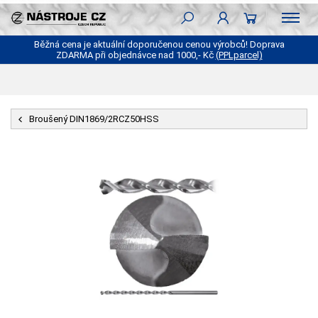
Běžná cena je aktuální doporučenou cenou výrobců! Doprava
ZDARMA při objednávce nad 1000,- Kč
(PPLparcel)
Broušený DIN1869/2RCZ50HSS