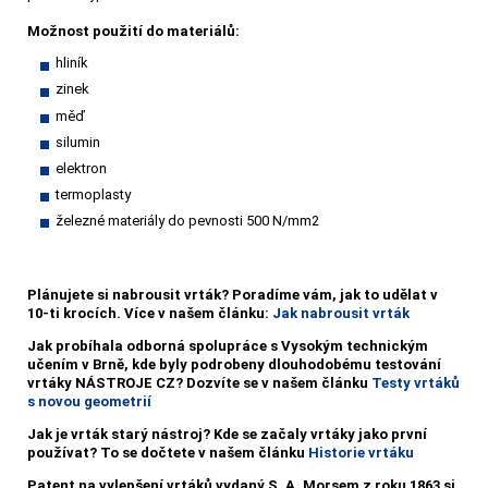
Možnost použití do materiálů:
hliník
zinek
měď
silumin
elektron
termoplasty
železné materiály do pevnosti 500 N/mm2
Plánujete si nabrousit vrták?
Poradíme vám, jak to udělat v
10-ti krocích. Více v našem článku:
Jak nabrousit vrták
Jak probíhala odborná spolupráce s Vysokým technickým
učením v Brně, kde byly podrobeny dlouhodobému testování
vrtáky NÁSTROJE CZ? Dozvíte se v našem článku
Testy vrtáků
s novou geometrií
Jak je vrták starý nástroj? Kde se začaly vrtáky jako první
používat? To se dočtete v našem článku
Historie vrtáku
Patent na vylepšení vrtáků vydaný S. A. Morsem z roku 1863 si