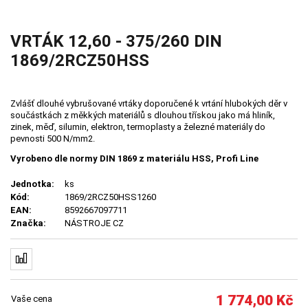
VRTÁK 12,60 - 375/260 DIN
1869/2RCZ50HSS
Zvlášť dlouhé vybrušované vrtáky doporučené k vrtání hlubokých děr v
součástkách z měkkých materiálů s dlouhou třískou jako má hliník,
zinek, měď, silumin, elektron, termoplasty a železné materiály do
pevnosti 500 N/mm2.
Vyrobeno dle normy DIN 1869 z materiálu HSS, Profi Line
Jednotka:
ks
Kód:
1869/2RCZ50HSS1260
EAN:
8592667097711
Značka:
NÁSTROJE CZ
1 774,00
Kč
Vaše cena