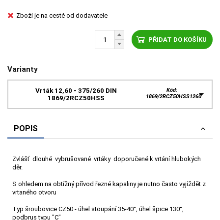
Zboží je na cestě od dodavatele
PŘIDAT DO KOŠÍKU
Varianty
Vrták 12,60 - 375/260 DIN
Kód:
1869/2RCZ50HSS1260
1869/2RCZ50HSS
POPIS
Zvlášť dlouhé vybrušované vrtáky doporučené k vrtání hlubokých
děr.
S ohledem na obtížný přívod řezné kapaliny je nutno často vyjíždět z
vrtaného otvoru
Typ šroubovice CZ50 - úhel stoupání 35-40°, úhel špice 130°,
podbrus typu "C"