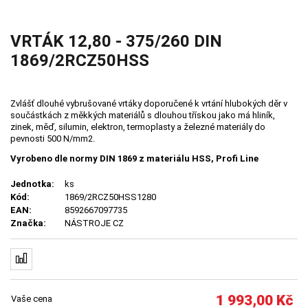
VRTÁK 12,80 - 375/260 DIN
1869/2RCZ50HSS
Zvlášť dlouhé vybrušované vrtáky doporučené k vrtání hlubokých děr v
součástkách z měkkých materiálů s dlouhou třískou jako má hliník,
zinek, měď, silumin, elektron, termoplasty a železné materiály do
pevnosti 500 N/mm2.
Vyrobeno dle normy DIN 1869 z materiálu HSS, Profi Line
Jednotka:
ks
Kód:
1869/2RCZ50HSS1280
EAN:
8592667097735
Značka:
NÁSTROJE CZ
1 993,00
Kč
Vaše cena