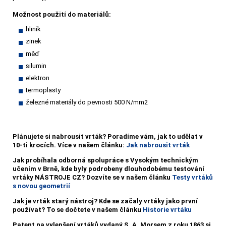
Možnost použití do materiálů:
hliník
zinek
měď
silumin
elektron
termoplasty
železné materiály do pevnosti 500 N/mm2
Plánujete si nabrousit vrták?
Poradíme vám, jak to udělat v
10-ti krocích. Více v našem článku:
Jak nabrousit vrták
Jak probíhala odborná spolupráce s Vysokým technickým
učením v Brně, kde byly podrobeny dlouhodobému testování
vrtáky NÁSTROJE CZ? Dozvíte se v našem článku
Testy vrtáků
s novou geometrií
Jak je vrták starý nástroj? Kde se začaly vrtáky jako první
používat? To se dočtete v našem článku
Historie vrtáku
Patent na vylepšení vrtáků vydaný S. A. Morsem z roku 1863 si