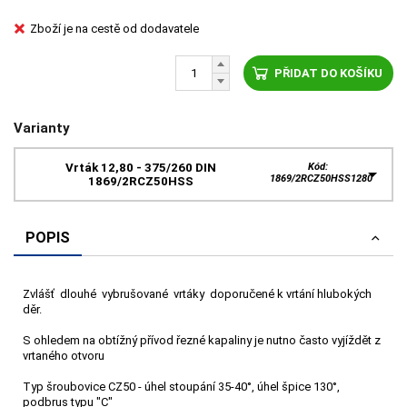
Zboží je na cestě od dodavatele
PŘIDAT DO KOŠÍKU
Varianty
Vrták 12,80 - 375/260 DIN
Kód:
1869/2RCZ50HSS1280
1869/2RCZ50HSS
POPIS
Zvlášť dlouhé vybrušované vrtáky doporučené k vrtání hlubokých
děr.
S ohledem na obtížný přívod řezné kapaliny je nutno často vyjíždět z
vrtaného otvoru
Typ šroubovice CZ50 - úhel stoupání 35-40°, úhel špice 130°,
podbrus typu "C"