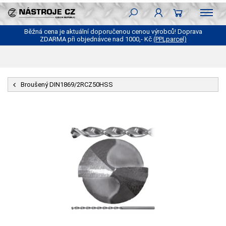
Běžná cena je aktuální doporučenou cenou výrobců! Doprava
ZDARMA při objednávce nad 1000,- Kč
(PPLparcel)
Broušený DIN1869/2RCZ50HSS