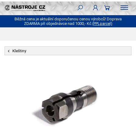
Běžná cena je aktuální doporučenou cenou výrobců! Doprava
ZDARMA při objednávce nad 1000,- Kč
(PPLparcel)
Kleštiny