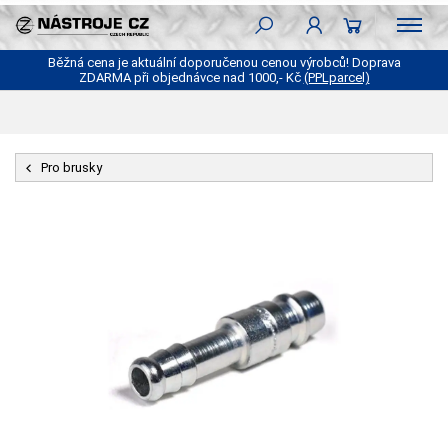
Běžná cena je aktuální doporučenou cenou výrobců! Doprava
ZDARMA při objednávce nad 1000,- Kč
(PPLparcel)
Pro brusky