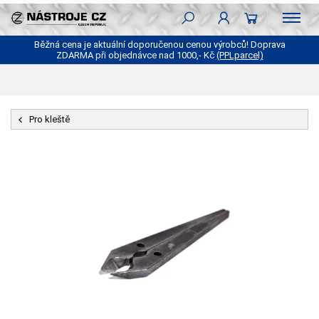
Běžná cena je aktuální doporučenou cenou výrobců! Doprava
ZDARMA při objednávce nad 1000,- Kč
(PPLparcel)
Pro kleště