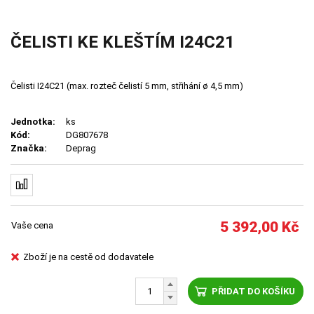
ČELISTI KE KLEŠTÍM I24C21
Čelisti I24C21 (max. rozteč čelistí 5 mm, střihání ø 4,5 mm)
Jednotka:
ks
Kód:
DG807678
Značka:
Deprag
5 392,00
Kč
Vaše cena
Zboží je na cestě od dodavatele
PŘIDAT DO KOŠÍKU