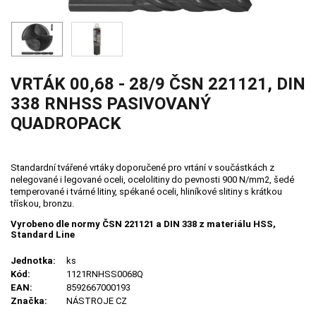
VRTÁK 00,68 - 28/9 ČSN 221121, DIN
338 RNHSS PASIVOVANÝ
QUADROPACK
Standardní tvářené vrtáky doporučené pro vrtání v součástkách z
nelegované i legované oceli, ocelolitiny do pevnosti 900 N/mm2, šedé
temperované i tvárné litiny, spékané oceli, hliníkové slitiny s krátkou
třískou, bronzu.
Vyrobeno dle normy ČSN 221121 a DIN 338 z materiálu HSS,
Standard Line
Jednotka:
ks
Kód:
1121RNHSS0068Q
EAN:
8592667000193
Značka:
NÁSTROJE CZ