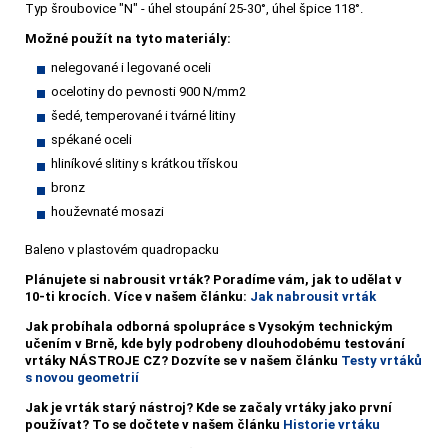
Typ šroubovice "N" - úhel stoupání 25-30°, úhel špice 118°.
Možné použít na tyto materiály:
nelegované i legované oceli
ocelotiny do pevnosti 900 N/mm2
šedé, temperované i tvárné litiny
spékané oceli
hliníkové slitiny s krátkou třískou
bronz
houževnaté mosazi
Baleno v plastovém quadropacku
Plánujete si nabrousit vrták?
Poradíme vám, jak to udělat v
10-ti krocích. Více v našem článku:
Jak nabrousit vrták
Jak probíhala odborná spolupráce s Vysokým technickým
učením v Brně, kde byly podrobeny dlouhodobému testování
vrtáky NÁSTROJE CZ? Dozvíte se v našem článku
Testy vrtáků
s novou geometrií
Jak je vrták starý nástroj? Kde se začaly vrtáky jako první
používat? To se dočtete v našem článku
Historie vrtáku