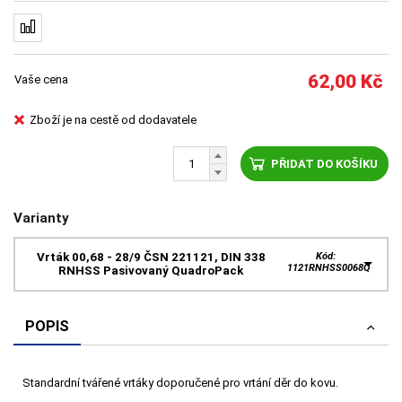
62,00
Kč
Vaše cena
Zboží je na cestě od dodavatele
PŘIDAT DO KOŠÍKU
Varianty
Vrták 00,68 - 28/9 ČSN 221121, DIN 338
Kód:
1121RNHSS0068Q
RNHSS Pasivovaný QuadroPack
POPIS
Standardní tvářené vrtáky doporučené pro vrtání děr do kovu.