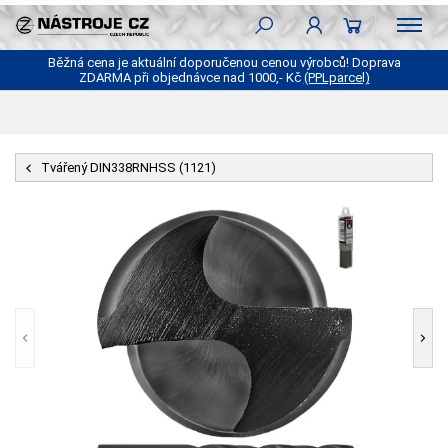
Běžná cena je aktuální doporučenou cenou výrobců! Doprava
ZDARMA při objednávce nad 1000,- Kč
(PPLparcel)
Tvářený DIN338RNHSS (1121)