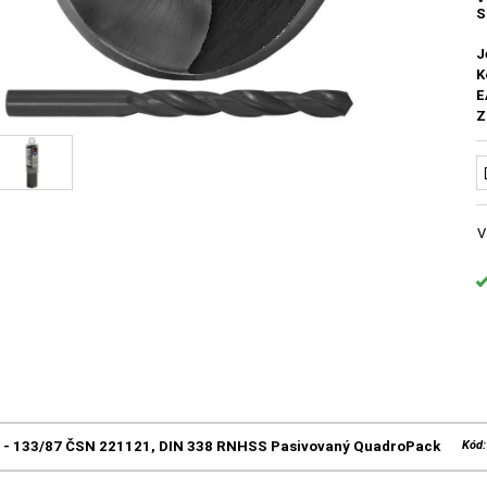
S
J
K
E
Z
V
0 - 133/87 ČSN 221121, DIN 338 RNHSS Pasivovaný QuadroPack
Kód