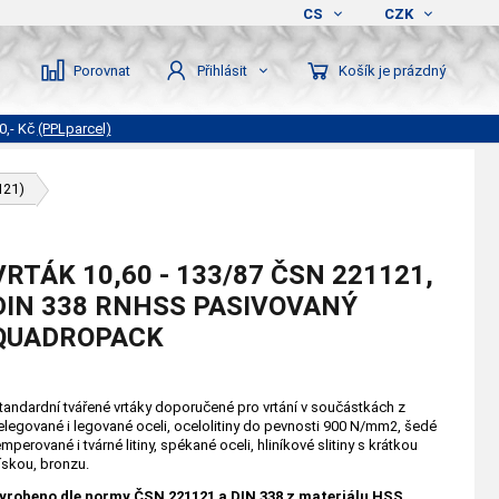
CS
CZK
Porovnat
Košík je prázdný
Přihlásit
0,- Kč
(PPLparcel)
121)
VRTÁK 10,60 - 133/87 ČSN 221121,
DIN 338 RNHSS PASIVOVANÝ
QUADROPACK
tandardní tvářené vrtáky doporučené pro vrtání v součástkách z
elegované i legované oceli, ocelolitiny do pevnosti 900 N/mm2, šedé
emperované i tvárné litiny, spékané oceli, hliníkové slitiny s krátkou
řískou, bronzu.
yrobeno dle normy ČSN 221121 a DIN 338 z materiálu HSS,