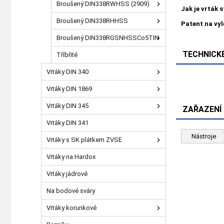
Broušený DIN338RWHSS (2909)
Jak je vrták 
Broušený DIN338RHHSS
Patent na vy
Broušený DIN338RGSNHSSCo5TIN
TECHNICKÉ
Tříbřité
Vrtáky DIN 340
Vrtáky DIN 1869
Vrtáky DIN 345
ZAŘAZENÍ
Vrtáky DIN 341
Nástroje
Vrtáky s SK plátkem ZVSE
Vrtáky na Hardox
Vrtáky jádrové
Na bodové sváry
Vrtáky korunkové