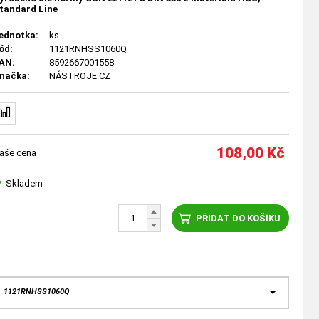
tandard Line
ednotka:
ks
ód:
1121RNHSS1060Q
AN:
8592667001558
načka:
NÁSTROJE CZ
108,00
Kč
aše cena
Skladem
PŘIDAT DO KOŠÍKU
: 1121RNHSS1060Q