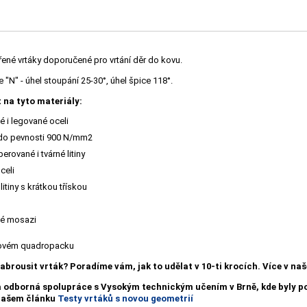
řené vrtáky doporučené pro vrtání děr do kovu.
"N" - úhel stoupání 25-30°, úhel špice 118°.
 na tyto materiály:
 i legované oceli
 do pevnosti 900 N/mm2
erované i tvárné litiny
celi
litiny s krátkou třískou
é mosazi
tovém quadropacku
nabrousit vrták?
Poradíme vám, jak to udělat v 10-ti krocích. Více v n
a odborná spolupráce s Vysokým technickým učením v Brně, kde byly
 našem článku
Testy vrtáků s novou geometrií