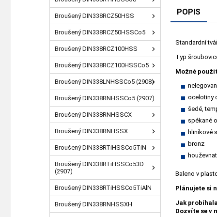
POPIS
Broušený DIN338RCZ50HSS
Broušený DIN338RCZ50HSSCo5
Standardní tvá
Broušený DIN338RCZ100HSS
Typ šroubovice 
Broušený DIN338RCZ100HSSCo5
Možné použít
Broušený DIN338LNHSSCo5 (2908)
nelegované
ocelotiny
Broušený DIN338RNHSSCo5 (2907)
šedé, temp
Broušený DIN338RNHSSCX
spékané o
Broušený DIN338RNHSSX
hliníkové s
bronz
Broušený DIN338RTiHSSCo5TiN
houževnat
Broušený DIN338RTiHSSCo53D
(2907)
Baleno v plas
Broušený DIN338RTiHSSCo5TiAlN
Plánujete si 
Jak probíhal
Broušený DIN338RNHSSXH
Dozvíte se v