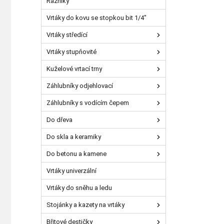
Razníky
Vrtáky do kovu se stopkou bit 1/4"
Vrtáky středící
Vrtáky stupňovité
Kuželové vrtací trny
Záhlubníky odjehlovací
Záhlubníky s vodícím čepem
Do dřeva
Do skla a keramiky
Do betonu a kamene
Vrtáky univerzální
Vrtáky do sněhu a ledu
Stojánky a kazety na vrtáky
Břitové destičky