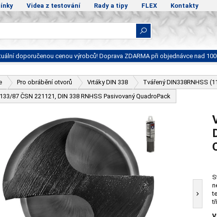
ínky
Videa z testování
Rady a tipy
FLEX
Kontakty
ktuální doporučenou cenou výrobců! Doprava ZDARMA při objednávce nad 100
e
Pro obrábění otvorů
Vrtáky DIN 338
Tvářený DIN338RNHSS (1
 - 133/87 ČSN 221121, DIN 338 RNHSS Pasivovaný QuadroPack
S
n
t
t
V