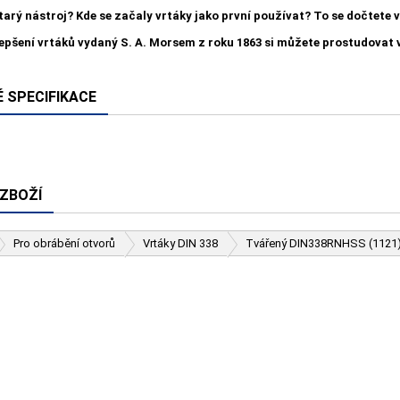
starý nástroj? Kde se začaly vrtáky jako první používat? To se dočtete
lepšení vrtáků vydaný S. A. Morsem z roku 1863 si můžete prostudovat
 SPECIFIKACE
 ZBOŽÍ
Pro obrábění otvorů
Vrtáky DIN 338
Tvářený DIN338RNHSS (1121