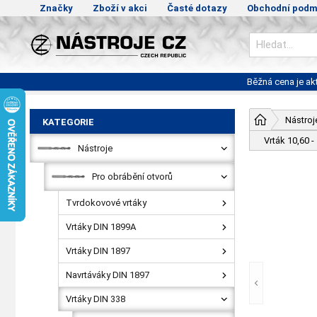
Značky
Zboží v akci
Časté dotazy
Obchodní podm
Běžná cena je a
Nástroj
KATEGORIE
Vrták 10,60
Nástroje
Pro obrábění otvorů
Tvrdokovové vrtáky
Vrtáky DIN 1899A
Vrtáky DIN 1897
Navrtáváky DIN 1897
Vrtáky DIN 338