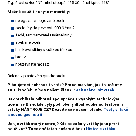
Typ šroubovice "N" - úhel stoupání 25-30°, úhel špice 118°.
Možné použít na tyto materiály:
nelegované i legované oceli
ocelotiny do pevnosti 900 N/mm2
šedé, temperované i tvárné litiny
spékané oceli
hliníkové slitiny s krátkou třískou
bronz
houževnaté mosazi
Baleno v plastovém quadropacku
Plánujete si nabrousit vrták?
Poradíme vám, jak to udělat v
10-ti krocích. Více v našem článku:
Jak nabrousit vrták
Jak probíhala odborná spolupráce s Vysokým technickým
učením v Brně, kde byly podrobeny dlouhodobému testování
vrtáky NÁSTROJE CZ? Dozvíte se v našem článku
Testy vrtáků
s novou geometrií
Jak je vrták starý nástroj? Kde se začaly vrtáky jako první
používat? To se dočtete v našem článku
Historie vrtáku