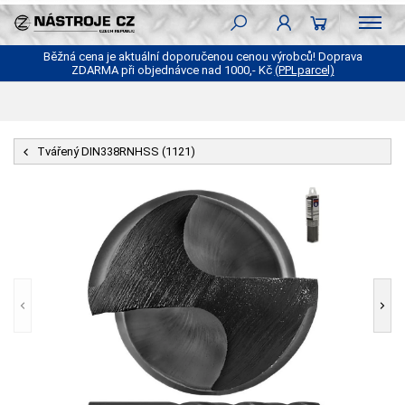
Běžná cena je aktuální doporučenou cenou výrobců! Doprava
ZDARMA při objednávce nad 1000,- Kč
(PPLparcel)
Tvářený DIN338RNHSS (1121)