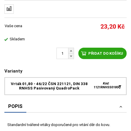
23,20
Kč
Vaše cena
Skladem
PŘIDAT DO KOŠÍKU
Varianty
Vrták 01,80 - 46/22 ČSN 221121, DIN 338
Kód:
1121RNHSS0180Q
RNHSS Pasivovaný QuadroPack
POPIS
Standardní tvářené vrtáky doporučené pro vrtání děr do kovu.