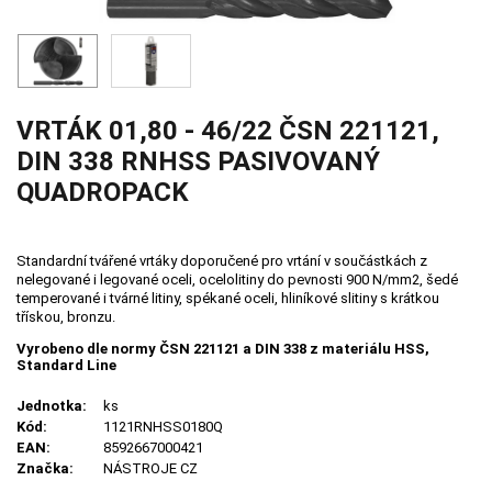
VRTÁK 01,80 - 46/22 ČSN 221121,
DIN 338 RNHSS PASIVOVANÝ
QUADROPACK
Standardní tvářené vrtáky doporučené pro vrtání v součástkách z
nelegované i legované oceli, ocelolitiny do pevnosti 900 N/mm2, šedé
temperované i tvárné litiny, spékané oceli, hliníkové slitiny s krátkou
třískou, bronzu.
Vyrobeno dle normy ČSN 221121 a DIN 338 z materiálu HSS,
Standard Line
Jednotka:
ks
Kód:
1121RNHSS0180Q
EAN:
8592667000421
Značka:
NÁSTROJE CZ