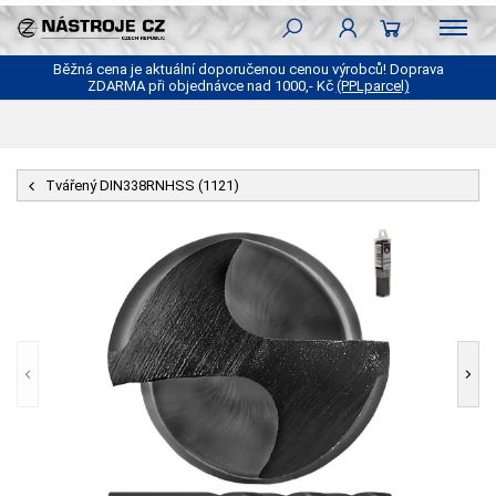
Běžná cena je aktuální doporučenou cenou výrobců! Doprava
ZDARMA při objednávce nad 1000,- Kč
(PPLparcel)
Tvářený DIN338RNHSS (1121)