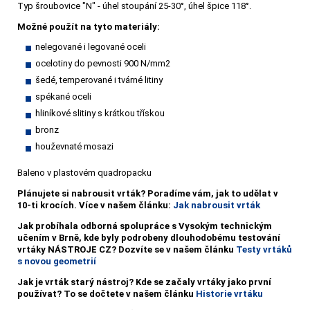
Typ šroubovice "N" - úhel stoupání 25-30°, úhel špice 118°.
Možné použít na tyto materiály:
nelegované i legované oceli
ocelotiny do pevnosti 900 N/mm2
šedé, temperované i tvárné litiny
spékané oceli
hliníkové slitiny s krátkou třískou
bronz
houževnaté mosazi
Baleno v plastovém quadropacku
Plánujete si nabrousit vrták?
Poradíme vám, jak to udělat v
10-ti krocích. Více v našem článku:
Jak nabrousit vrták
Jak probíhala odborná spolupráce s Vysokým technickým
učením v Brně, kde byly podrobeny dlouhodobému testování
vrtáky NÁSTROJE CZ? Dozvíte se v našem článku
Testy vrtáků
s novou geometrií
Jak je vrták starý nástroj? Kde se začaly vrtáky jako první
používat? To se dočtete v našem článku
Historie vrtáku