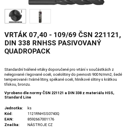
VRTÁK 07,40 - 109/69 ČSN 221121,
DIN 338 RNHSS PASIVOVANÝ
QUADROPACK
Standardní tvářené vrtáky doporučené pro vrtání v součástkách z
nelegované i legované oceli, ocelolitiny do pevnosti 900 N/mm2, šedé
temperované i tvárné litiny, spékané oceli, hliníkové slitiny s krátkou
třískou, bronzu.
Vyrobeno dle normy ČSN 221121 a DIN 338 z materiálu HSS,
Standard Line
Jednotka:
ks
Kód:
1121RNHSS0740Q
EAN:
8592667001176
Značka:
NÁSTROJE CZ