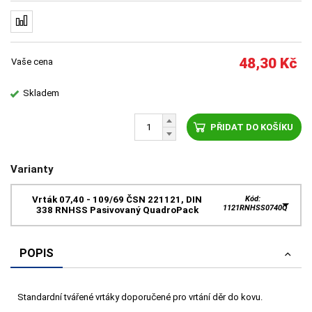
48,30
Kč
Vaše cena
Skladem
PŘIDAT DO KOŠÍKU
Varianty
Vrták 07,40 - 109/69 ČSN 221121, DIN
Kód:
1121RNHSS0740Q
338 RNHSS Pasivovaný QuadroPack
POPIS
Standardní tvářené vrtáky doporučené pro vrtání děr do kovu.