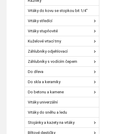
Razníky
Vrtáky do kovu se stopkou bit 1/4"
Vrtáky středící
Vrtáky stupňovité
Kuželové vrtací trny
Záhlubníky odjehlovací
Záhlubníky s vodícím čepem
Do dřeva
Do skla a keramiky
Do betonu a kamene
Vrtáky univerzální
Vrtáky do sněhu a ledu
Stojánky a kazety na vrtáky
Břitové destičky