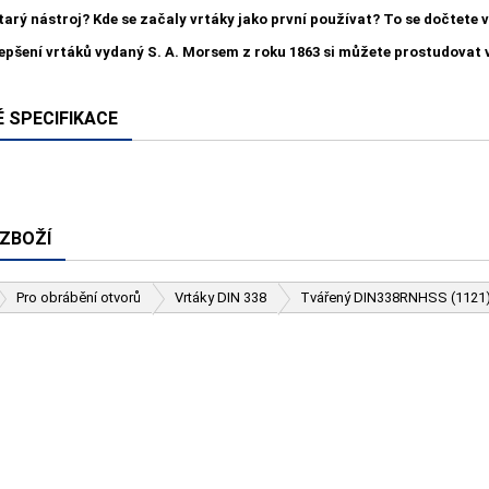
starý nástroj? Kde se začaly vrtáky jako první používat? To se dočtete
lepšení vrtáků vydaný S. A. Morsem z roku 1863 si můžete prostudovat
 SPECIFIKACE
 ZBOŽÍ
Pro obrábění otvorů
Vrtáky DIN 338
Tvářený DIN338RNHSS (1121