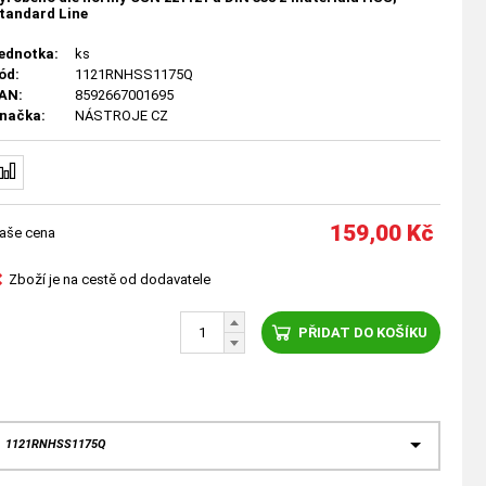
tandard Line
ednotka:
ks
ód:
1121RNHSS1175Q
AN:
8592667001695
načka:
NÁSTROJE CZ
159,00
Kč
aše cena
Zboží je na cestě od dodavatele
PŘIDAT DO KOŠÍKU
: 1121RNHSS1175Q