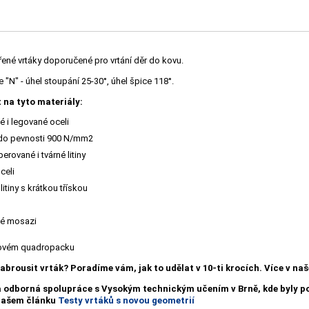
řené vrtáky doporučené pro vrtání děr do kovu.
"N" - úhel stoupání 25-30°, úhel špice 118°.
 na tyto materiály:
 i legované oceli
 do pevnosti 900 N/mm2
erované i tvárné litiny
celi
litiny s krátkou třískou
é mosazi
tovém quadropacku
nabrousit vrták?
Poradíme vám, jak to udělat v 10-ti krocích. Více v n
a odborná spolupráce s Vysokým technickým učením v Brně, kde byly
 našem článku
Testy vrtáků s novou geometrií