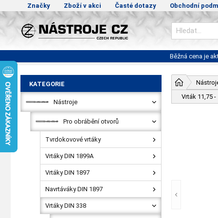
Značky
Zboží v akci
Časté dotazy
Obchodní podm
Běžná cena je a
Nástroj
KATEGORIE
Vrták 11,75
Nástroje
Pro obrábění otvorů
Tvrdokovové vrtáky
Vrtáky DIN 1899A
Vrtáky DIN 1897
Navrtáváky DIN 1897
Vrtáky DIN 338