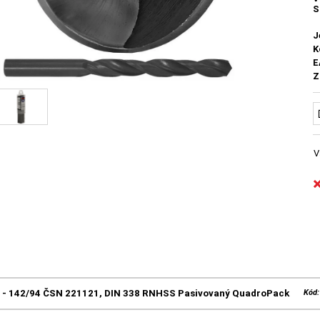
S
J
K
E
Z
V
5 - 142/94 ČSN 221121, DIN 338 RNHSS Pasivovaný QuadroPack
Kód