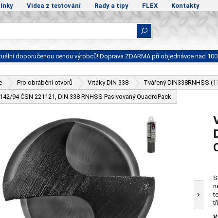
ínky
Videa z testování
Rady a tipy
FLEX
Kontakty
ktuální doporučenou cenou výrobců! Doprava ZDARMA při objednávce nad 100
e
Pro obrábění otvorů
Vrtáky DIN 338
Tvářený DIN338RNHSS (1
 - 142/94 ČSN 221121, DIN 338 RNHSS Pasivovaný QuadroPack
S
n
t
t
V