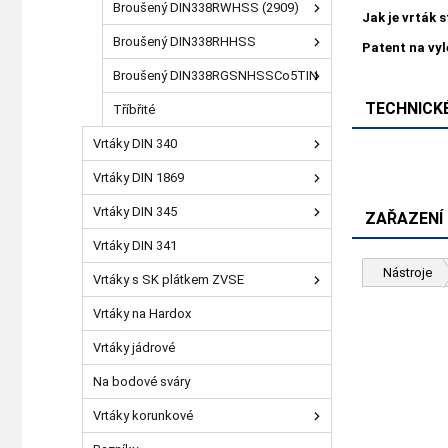
Broušený DIN338RWHSS (2909)
Jak je vrták 
Broušený DIN338RHHSS
Patent na vy
Broušený DIN338RGSNHSSCo5TIN
TECHNICKÉ
Tříbřité
Vrtáky DIN 340
Vrtáky DIN 1869
Vrtáky DIN 345
ZAŘAZENÍ
Vrtáky DIN 341
Nástroje
Vrtáky s SK plátkem ZVSE
Vrtáky na Hardox
Vrtáky jádrové
Na bodové sváry
Vrtáky korunkové