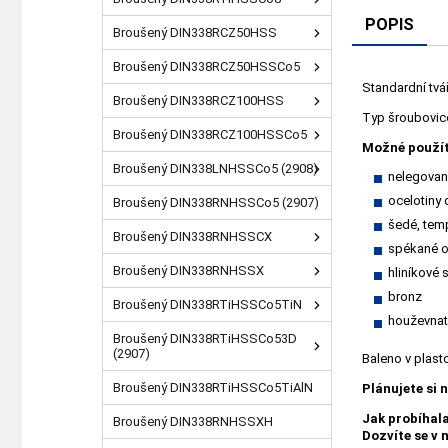
POPIS
Broušený DIN338RCZ50HSS
Broušený DIN338RCZ50HSSCo5
Standardní tvá
Broušený DIN338RCZ100HSS
Typ šroubovice 
Broušený DIN338RCZ100HSSCo5
Možné použít
Broušený DIN338LNHSSCo5 (2908)
nelegované
ocelotiny
Broušený DIN338RNHSSCo5 (2907)
šedé, temp
Broušený DIN338RNHSSCX
spékané o
Broušený DIN338RNHSSX
hliníkové s
bronz
Broušený DIN338RTiHSSCo5TiN
houževnat
Broušený DIN338RTiHSSCo53D
(2907)
Baleno v plas
Broušený DIN338RTiHSSCo5TiAlN
Plánujete si 
Jak probíhal
Broušený DIN338RNHSSXH
Dozvíte se v