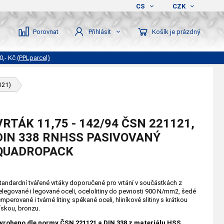
CS
CZK
Porovnat
Košík je prázdný
Přihlásit
0,- Kč
(PPLparcel)
121)
VRTÁK 11,75 - 142/94 ČSN 221121,
DIN 338 RNHSS PASIVOVANÝ
QUADROPACK
tandardní tvářené vrtáky doporučené pro vrtání v součástkách z
elegované i legované oceli, ocelolitiny do pevnosti 900 N/mm2, šedé
emperované i tvárné litiny, spékané oceli, hliníkové slitiny s krátkou
řískou, bronzu.
yrobeno dle normy ČSN 221121 a DIN 338 z materiálu HSS,