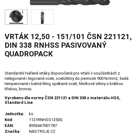
VRTÁK 12,50 - 151/101 ČSN 221121,
DIN 338 RNHSS PASIVOVANÝ
QUADROPACK
Standardní tvářené vrtáky doporučené pro vrtání v součástkách z
nelegované i legované oceli, ocelolitiny do pevnosti 900 N/mm2, šedé
temperované i tvárné litiny, spékané oceli, hliníkové slitiny s krátkou
třískou, bronzu.
Vyrobeno dle normy ČSN 221121 a DIN 338 z materiálu HSS,
Standard Line
Jednotka:
ks
Kód:
1121RNHSS1250Q
EAN:
8592667001787
Značka:
NÁSTROJE CZ