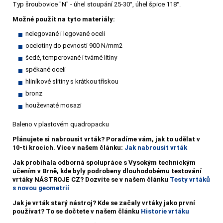
Typ šroubovice "N" - úhel stoupání 25-30°, úhel špice 118°.
Možné použít na tyto materiály:
nelegované i legované oceli
ocelotiny do pevnosti 900 N/mm2
šedé, temperované i tvárné litiny
spékané oceli
hliníkové slitiny s krátkou třískou
bronz
houževnaté mosazi
Baleno v plastovém quadropacku
Plánujete si nabrousit vrták?
Poradíme vám, jak to udělat v
10-ti krocích. Více v našem článku:
Jak nabrousit vrták
Jak probíhala odborná spolupráce s Vysokým technickým
učením v Brně, kde byly podrobeny dlouhodobému testování
vrtáky NÁSTROJE CZ? Dozvíte se v našem článku
Testy vrtáků
s novou geometrií
Jak je vrták starý nástroj? Kde se začaly vrtáky jako první
používat? To se dočtete v našem článku
Historie vrtáku