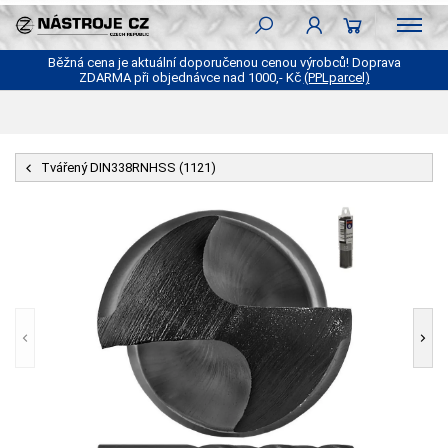
Běžná cena je aktuální doporučenou cenou výrobců! Doprava
ZDARMA při objednávce nad 1000,- Kč
(PPLparcel)
Tvářený DIN338RNHSS (1121)