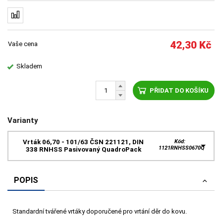
42,30
Kč
Vaše cena
Skladem
PŘIDAT DO KOŠÍKU
Varianty
Vrták 06,70 - 101/63 ČSN 221121, DIN
Kód:
1121RNHSS0670Q
338 RNHSS Pasivovaný QuadroPack
POPIS
Standardní tvářené vrtáky doporučené pro vrtání děr do kovu.