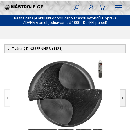
Běžná cena je aktuální doporučenou cenou výrobců! Doprava
ZDARMA při objednávce nad 1000,- Kč
(PPLparcel)
Tvářený DIN338RNHSS (1121)