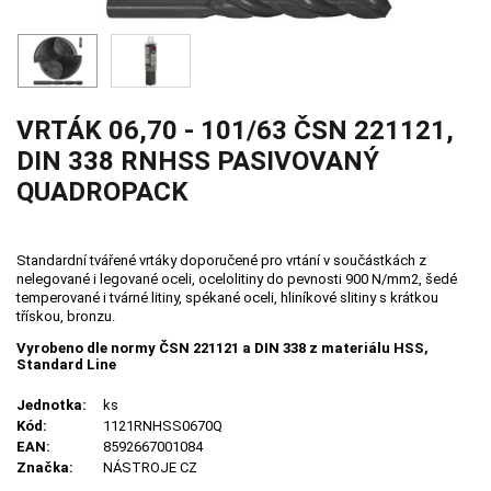
VRTÁK 06,70 - 101/63 ČSN 221121,
DIN 338 RNHSS PASIVOVANÝ
QUADROPACK
Standardní tvářené vrtáky doporučené pro vrtání v součástkách z
nelegované i legované oceli, ocelolitiny do pevnosti 900 N/mm2, šedé
temperované i tvárné litiny, spékané oceli, hliníkové slitiny s krátkou
třískou, bronzu.
Vyrobeno dle normy ČSN 221121 a DIN 338 z materiálu HSS,
Standard Line
Jednotka:
ks
Kód:
1121RNHSS0670Q
EAN:
8592667001084
Značka:
NÁSTROJE CZ