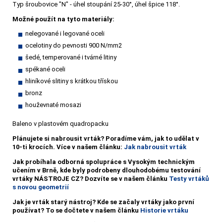
Typ šroubovice "N" - úhel stoupání 25-30°, úhel špice 118°.
Možné použít na tyto materiály:
nelegované i legované oceli
ocelotiny do pevnosti 900 N/mm2
šedé, temperované i tvárné litiny
spékané oceli
hliníkové slitiny s krátkou třískou
bronz
houževnaté mosazi
Baleno v plastovém quadropacku
Plánujete si nabrousit vrták?
Poradíme vám, jak to udělat v
10-ti krocích. Více v našem článku:
Jak nabrousit vrták
Jak probíhala odborná spolupráce s Vysokým technickým
učením v Brně, kde byly podrobeny dlouhodobému testování
vrtáky NÁSTROJE CZ? Dozvíte se v našem článku
Testy vrtáků
s novou geometrií
Jak je vrták starý nástroj? Kde se začaly vrtáky jako první
používat? To se dočtete v našem článku
Historie vrtáku