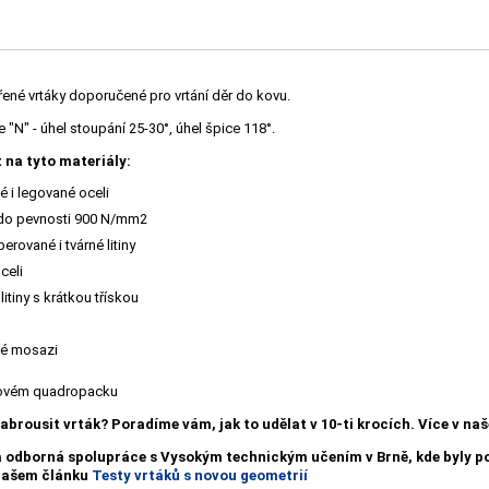
řené vrtáky doporučené pro vrtání děr do kovu.
"N" - úhel stoupání 25-30°, úhel špice 118°.
 na tyto materiály:
 i legované oceli
 do pevnosti 900 N/mm2
erované i tvárné litiny
celi
litiny s krátkou třískou
é mosazi
tovém quadropacku
nabrousit vrták?
Poradíme vám, jak to udělat v 10-ti krocích. Více v n
a odborná spolupráce s Vysokým technickým učením v Brně, kde byly
 našem článku
Testy vrtáků s novou geometrií