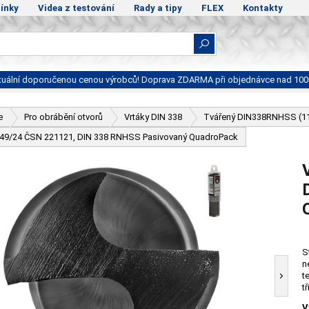
ínky
Videa z testování
Rady a tipy
FLEX
Kontakty
ktuální doporučenou cenou výrobců! Doprava ZDARMA při objednávce nad 100
e
Pro obrábění otvorů
Vrtáky DIN 338
Tvářený DIN338RNHSS (1
 - 49/24 ČSN 221121, DIN 338 RNHSS Pasivovaný QuadroPack
S
n
t
t
V