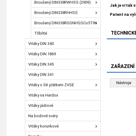
Broušený DIN338RWHSS (2909)
Jak je vrták 
Broušený DIN338RHHSS
Patent na vy
Broušený DIN338RGSNHSSCo5TIN
TECHNICKÉ
Tříbřité
Vrtáky DIN 340
Vrtáky DIN 1869
Vrtáky DIN 345
ZAŘAZENÍ
Vrtáky DIN 341
Nástroje
Vrtáky s SK plátkem ZVSE
Vrtáky na Hardox
Vrtáky jádrové
Na bodové sváry
Vrtáky korunkové