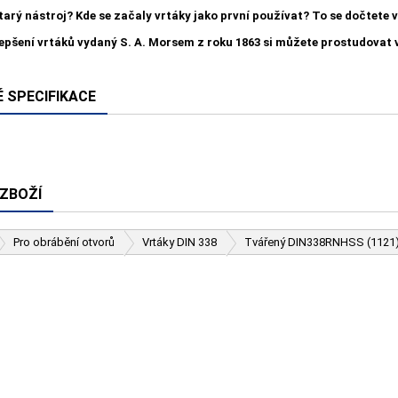
starý nástroj? Kde se začaly vrtáky jako první používat? To se dočtete
lepšení vrtáků vydaný S. A. Morsem z roku 1863 si můžete prostudovat
 SPECIFIKACE
 ZBOŽÍ
Pro obrábění otvorů
Vrtáky DIN 338
Tvářený DIN338RNHSS (1121