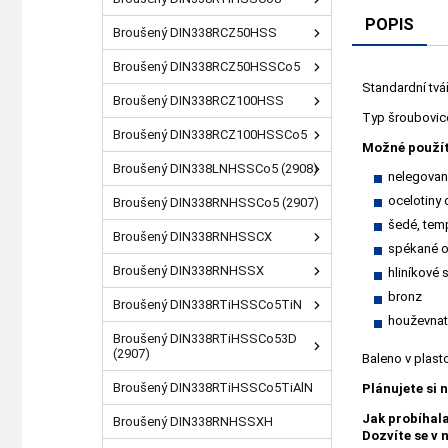
POPIS
Broušený DIN338RCZ50HSS
Broušený DIN338RCZ50HSSCo5
Standardní tvá
Broušený DIN338RCZ100HSS
Typ šroubovice 
Broušený DIN338RCZ100HSSCo5
Možné použít
Broušený DIN338LNHSSCo5 (2908)
nelegované
ocelotiny
Broušený DIN338RNHSSCo5 (2907)
šedé, temp
Broušený DIN338RNHSSCX
spékané o
Broušený DIN338RNHSSX
hliníkové s
bronz
Broušený DIN338RTiHSSCo5TiN
houževnat
Broušený DIN338RTiHSSCo53D
(2907)
Baleno v plas
Broušený DIN338RTiHSSCo5TiAlN
Plánujete si 
Jak probíhal
Broušený DIN338RNHSSXH
Dozvíte se v