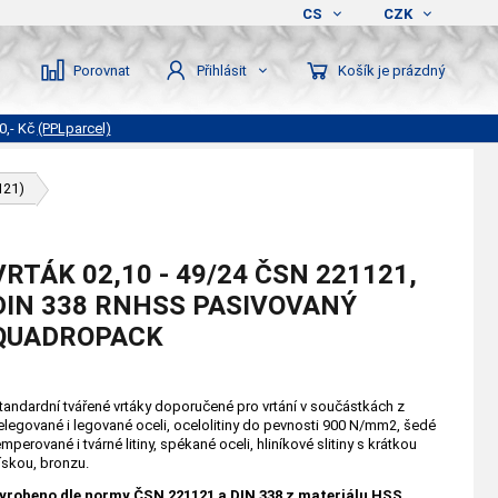
CS
CZK
Porovnat
Košík je prázdný
Přihlásit
0,- Kč
(PPLparcel)
121)
VRTÁK 02,10 - 49/24 ČSN 221121,
DIN 338 RNHSS PASIVOVANÝ
QUADROPACK
tandardní tvářené vrtáky doporučené pro vrtání v součástkách z
elegované i legované oceli, ocelolitiny do pevnosti 900 N/mm2, šedé
emperované i tvárné litiny, spékané oceli, hliníkové slitiny s krátkou
řískou, bronzu.
yrobeno dle normy ČSN 221121 a DIN 338 z materiálu HSS,