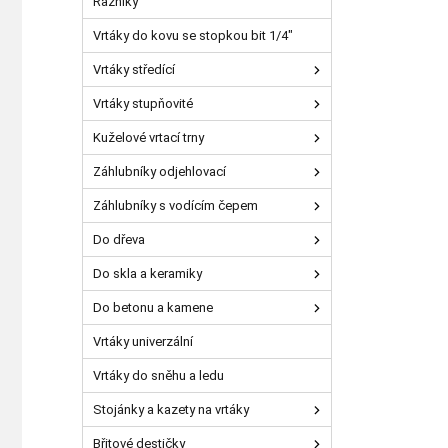
Razníky
Vrtáky do kovu se stopkou bit 1/4"
Vrtáky středící
Vrtáky stupňovité
Kuželové vrtací trny
Záhlubníky odjehlovací
Záhlubníky s vodícím čepem
Do dřeva
Do skla a keramiky
Do betonu a kamene
Vrtáky univerzální
Vrtáky do sněhu a ledu
Stojánky a kazety na vrtáky
Břitové destičky