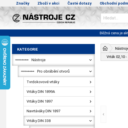
Značky
Zboží v akci
Časté dotazy
Obchodní podm
Běžná cena je a
Nástroj
KATEGORIE
Vrták 02,10
Nástroje
Pro obrábění otvorů
Tvrdokovové vrtáky
Vrtáky DIN 1899A
Vrtáky DIN 1897
Navrtáváky DIN 1897
Vrtáky DIN 338