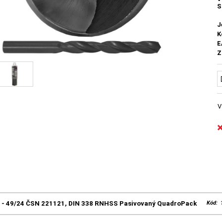
S
J
K
E
Z
V
0 - 49/24 ČSN 221121, DIN 338 RNHSS Pasivovaný QuadroPack
Kód: