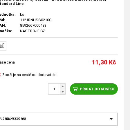
tandard Line
ednotka:
ks
ód:
1121RNHSS0210Q
AN:
8592667000483
načka:
NÁSTROJE CZ
11,30
Kč
aše cena
Zboží je na cestě od dodavatele
PŘIDAT DO KOŠÍKU
 1121RNHSS0210Q