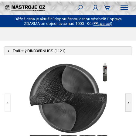
Běžná cena je aktuální doporučenou cenou výrobců! Doprava
ZDARMA při objednávce nad 1000,- Kč
(PPLparcel)
Tvářený DIN338RNHSS (1121)