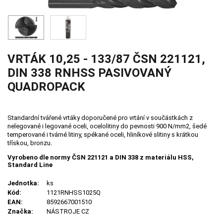
VRTÁK 10,25 - 133/87 ČSN 221121,
DIN 338 RNHSS PASIVOVANÝ
QUADROPACK
Standardní tvářené vrtáky doporučené pro vrtání v součástkách z
nelegované i legované oceli, ocelolitiny do pevnosti 900 N/mm2, šedé
temperované i tvárné litiny, spékané oceli, hliníkové slitiny s krátkou
třískou, bronzu.
Vyrobeno dle normy ČSN 221121 a DIN 338 z materiálu HSS,
Standard Line
Jednotka:
ks
Kód:
1121RNHSS1025Q
EAN:
8592667001510
Značka:
NÁSTROJE CZ