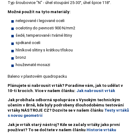
Typ šroubovice "N" - úhel stoupání 25-30°, úhel špice 118°.
Možné použít na tyto materiály:
nelegované i legované oceli
ocelotiny do pevnosti 900 N/mm2
šedé, temperované i tvárné litiny
spékané oceli
hliníkové slitiny s krátkou třískou
bronz
houževnaté mosazi
Baleno v plastovém quadropacku
Plánujete si nabrousit vrták?
Poradíme vám, jak to udělat v
10-ti krocích. Více v našem článku:
Jak nabrousit vrták
Jak probíhala odborná spolupráce s Vysokým technickým
učením v Brně, kde byly podrobeny dlouhodobému testování
vrtáky NÁSTROJE CZ? Dozvíte se v našem článku
Testy vrtáků
s novou geometrií
Jak je vrták starý nástroj? Kde se začaly vrtáky jako první
používat? To se dočtete v našem článku
Historie vrtáku