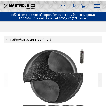
Běžná cena je aktuální doporučenou cenou výrobců! Doprava
ZDARMA při objednávce nad 1000,- Kč
(PPLparcel)
Tvářený DIN338RNHSS (1121)