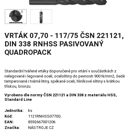
VRTÁK 07,70 - 117/75 ČSN 221121,
DIN 338 RNHSS PASIVOVANÝ
QUADROPACK
Standardní tvářené vrtáky doporučené pro vrtání v součástkách z
nelegované i legované oceli, ocelolitiny do pevnosti 900 N/mm2, šedé
temperované i tvárné litiny, spékané oceli, hliníkové slitiny s krátkou
třískou, bronzu.
Vyrobeno dle normy ČSN 221121 a DIN 338 z materiálu HSS,
Standard Line
Jednotka:
ks
Kód:
1121RNHSS0770Q
EAN:
8592667001206
Značka:
NÁSTROJE CZ