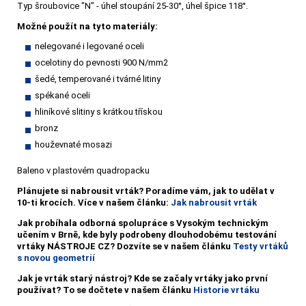
Typ šroubovice "N" - úhel stoupání 25-30°, úhel špice 118°.
Možné použít na tyto materiály:
nelegované i legované oceli
ocelotiny do pevnosti 900 N/mm2
šedé, temperované i tvárné litiny
spékané oceli
hliníkové slitiny s krátkou třískou
bronz
houževnaté mosazi
Baleno v plastovém quadropacku
Plánujete si nabrousit vrták?
Poradíme vám, jak to udělat v
10-ti krocích. Více v našem článku:
Jak nabrousit vrták
Jak probíhala odborná spolupráce s Vysokým technickým
učením v Brně, kde byly podrobeny dlouhodobému testování
vrtáky NÁSTROJE CZ? Dozvíte se v našem článku
Testy vrtáků
s novou geometrií
Jak je vrták starý nástroj? Kde se začaly vrtáky jako první
používat? To se dočtete v našem článku
Historie vrtáku