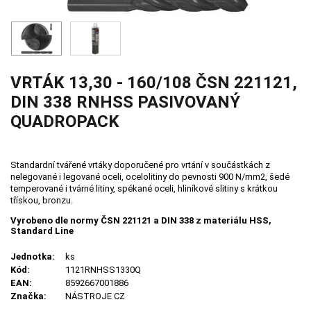
VRTÁK 13,30 - 160/108 ČSN 221121,
DIN 338 RNHSS PASIVOVANÝ
QUADROPACK
Standardní tvářené vrtáky doporučené pro vrtání v součástkách z
nelegované i legované oceli, ocelolitiny do pevnosti 900 N/mm2, šedé
temperované i tvárné litiny, spékané oceli, hliníkové slitiny s krátkou
třískou, bronzu.
Vyrobeno dle normy ČSN 221121 a DIN 338 z materiálu HSS,
Standard Line
Jednotka:
ks
Kód:
1121RNHSS1330Q
EAN:
8592667001886
Značka:
NÁSTROJE CZ