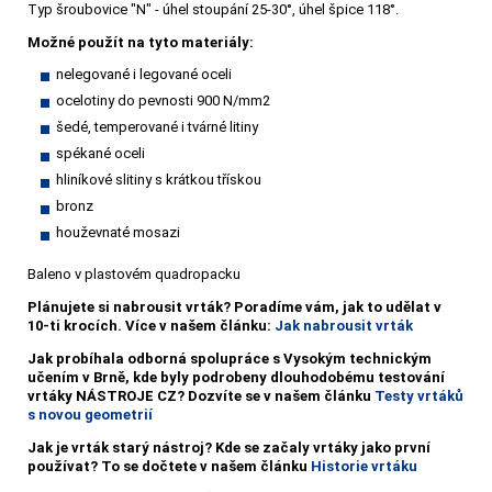
Typ šroubovice "N" - úhel stoupání 25-30°, úhel špice 118°.
Možné použít na tyto materiály:
nelegované i legované oceli
ocelotiny do pevnosti 900 N/mm2
šedé, temperované i tvárné litiny
spékané oceli
hliníkové slitiny s krátkou třískou
bronz
houževnaté mosazi
Baleno v plastovém quadropacku
Plánujete si nabrousit vrták?
Poradíme vám, jak to udělat v
10-ti krocích. Více v našem článku:
Jak nabrousit vrták
Jak probíhala odborná spolupráce s Vysokým technickým
učením v Brně, kde byly podrobeny dlouhodobému testování
vrtáky NÁSTROJE CZ? Dozvíte se v našem článku
Testy vrtáků
s novou geometrií
Jak je vrták starý nástroj? Kde se začaly vrtáky jako první
používat? To se dočtete v našem článku
Historie vrtáku