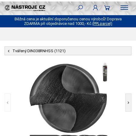
Běžná cena je aktuální doporučenou cenou výrobců! Doprava
ZDARMA při objednávce nad 1000,- Kč
(PPLparcel)
Tvářený DIN338RNHSS (1121)