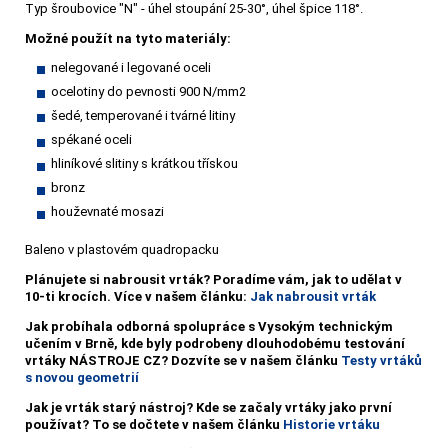
Typ šroubovice "N" - úhel stoupání 25-30°, úhel špice 118°.
Možné použít na tyto materiály:
nelegované i legované oceli
ocelotiny do pevnosti 900 N/mm2
šedé, temperované i tvárné litiny
spékané oceli
hliníkové slitiny s krátkou třískou
bronz
houževnaté mosazi
Baleno v plastovém quadropacku
Plánujete si nabrousit vrták?
Poradíme vám, jak to udělat v
10-ti krocích. Více v našem článku:
Jak nabrousit vrták
Jak probíhala odborná spolupráce s Vysokým technickým
učením v Brně, kde byly podrobeny dlouhodobému testování
vrtáky NÁSTROJE CZ? Dozvíte se v našem článku
Testy vrtáků
s novou geometrií
Jak je vrták starý nástroj? Kde se začaly vrtáky jako první
používat? To se dočtete v našem článku
Historie vrtáku