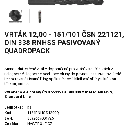
VRTÁK 12,00 - 151/101 ČSN 221121,
DIN 338 RNHSS PASIVOVANÝ
QUADROPACK
Standardní tvářené vrtáky doporučené pro vrtání v součástkách z
nelegované i legované oceli, ocelolitiny do pevnosti 900 N/mm2, šedé
temperované i tvárné litiny, spékané oceli, hliníkové slitiny s krátkou
třískou, bronzu.
Vyrobeno dle normy ČSN 221121 a DIN 338 z materiálu HSS,
Standard Line
Jednotka:
ks
Kód:
1121RNHSS1200Q
EAN:
8592667001725
Značka:
NÁSTROJE CZ