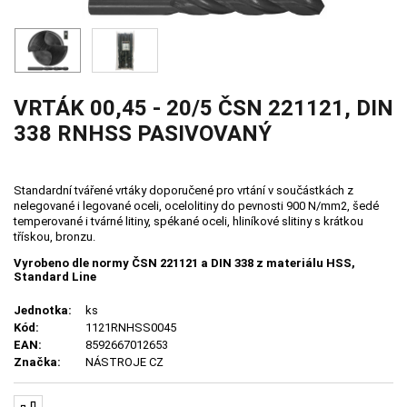
VRTÁK 00,45 - 20/5 ČSN 221121, DIN
338 RNHSS PASIVOVANÝ
Standardní tvářené vrtáky doporučené pro vrtání v součástkách z
nelegované i legované oceli, ocelolitiny do pevnosti 900 N/mm2, šedé
temperované i tvárné litiny, spékané oceli, hliníkové slitiny s krátkou
třískou, bronzu.
Vyrobeno dle normy ČSN 221121 a DIN 338 z materiálu HSS,
Standard Line
Jednotka:
ks
Kód:
1121RNHSS0045
EAN:
8592667012653
Značka:
NÁSTROJE CZ