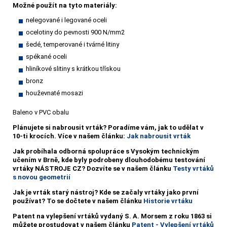
Možné použít na tyto materiály:
nelegované i legované oceli
ocelotiny do pevnosti 900 N/mm2
šedé, temperované i tvárné litiny
spékané oceli
hliníkové slitiny s krátkou třískou
bronz
houževnaté mosazi
Baleno v PVC obalu
Plánujete si nabrousit vrták?
Poradíme vám, jak to udělat v
10-ti krocích. Více v našem článku:
Jak nabrousit vrták
Jak probíhala odborná spolupráce s Vysokým technickým
učením v Brně, kde byly podrobeny dlouhodobému testování
vrtáky NÁSTROJE CZ? Dozvíte se v našem článku
Testy vrtáků
s novou geometrií
Jak je vrták starý nástroj? Kde se začaly vrtáky jako první
používat? To se dočtete v našem článku
Historie vrtáku
Patent na vylepšení vrtáků vydaný S. A. Morsem z roku 1863 si
můžete prostudovat v našem článku
Patent - Vylepšení vrtáků