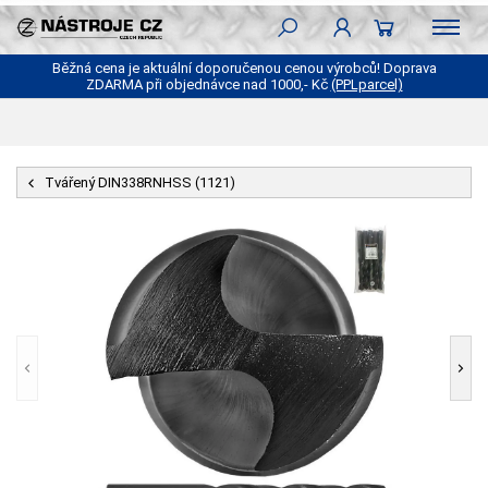
Běžná cena je aktuální doporučenou cenou výrobců! Doprava
ZDARMA při objednávce nad 1000,- Kč
(PPLparcel)
Tvářený DIN338RNHSS (1121)