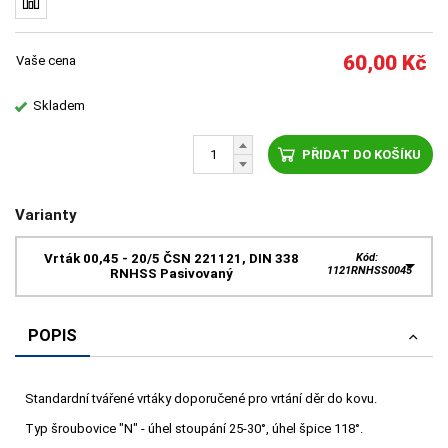
60,00
Kč
Vaše cena
Skladem
PŘIDAT DO KOŠÍKU
Varianty
Vrták 00,45 - 20/5 ČSN 221121, DIN 338
Kód:
1121RNHSS0045
RNHSS Pasivovaný
POPIS
Standardní tvářené vrtáky doporučené pro vrtání děr do kovu.
Typ šroubovice "N" - úhel stoupání 25-30°, úhel špice 118°.