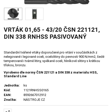
VRTÁK 01,65 - 43/20 ČSN 221121,
DIN 338 RNHSS PASIVOVANÝ
Standardní tvářené vrtáky doporučené pro vrtání v součástkách z
nelegované i legované oceli, ocelolitiny do pevnosti 900 N/mm2, šedé
temperované i tvárné litiny, spékané oceli, hliníkové slitiny s krátkou
třískou, bronzu.
Vyrobeno dle normy ČSN 221121 a DIN 338 z materiálu HSS,
Standard Line
Jednotka:
ks
Kód:
1121RNHSS0165
EAN:
8592667012912
Značka:
NÁSTROJE CZ