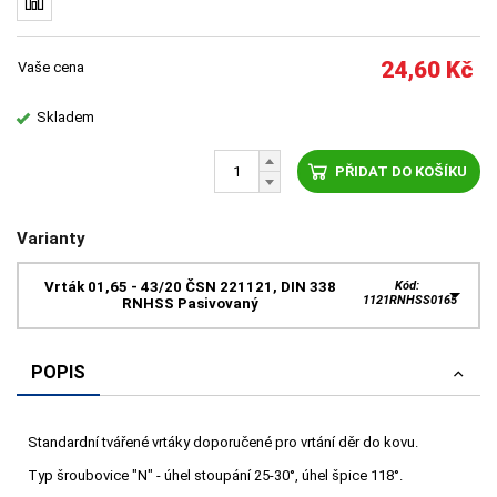
24,60
Kč
Vaše cena
Skladem
PŘIDAT DO KOŠÍKU
Varianty
Vrták 01,65 - 43/20 ČSN 221121, DIN 338
Kód:
1121RNHSS0165
RNHSS Pasivovaný
POPIS
Standardní tvářené vrtáky doporučené pro vrtání děr do kovu.
Typ šroubovice "N" - úhel stoupání 25-30°, úhel špice 118°.