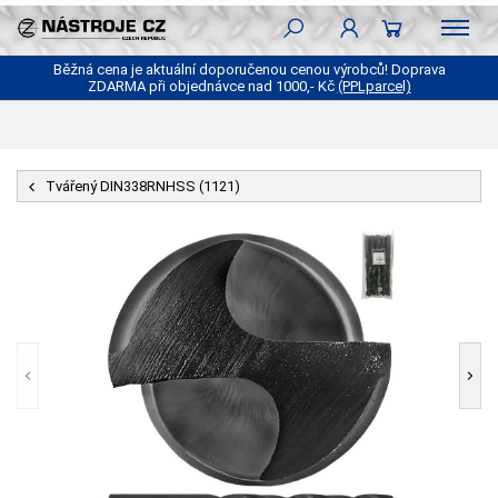
Běžná cena je aktuální doporučenou cenou výrobců! Doprava
ZDARMA při objednávce nad 1000,- Kč
(PPLparcel)
Tvářený DIN338RNHSS (1121)