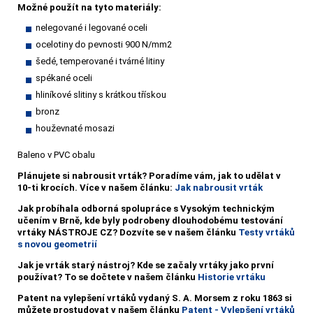
Možné použít na tyto materiály:
nelegované i legované oceli
ocelotiny do pevnosti 900 N/mm2
šedé, temperované i tvárné litiny
spékané oceli
hliníkové slitiny s krátkou třískou
bronz
houževnaté mosazi
Baleno v PVC obalu
Plánujete si nabrousit vrták?
Poradíme vám, jak to udělat v
10-ti krocích. Více v našem článku:
Jak nabrousit vrták
Jak probíhala odborná spolupráce s Vysokým technickým
učením v Brně, kde byly podrobeny dlouhodobému testování
vrtáky NÁSTROJE CZ? Dozvíte se v našem článku
Testy vrtáků
s novou geometrií
Jak je vrták starý nástroj? Kde se začaly vrtáky jako první
používat? To se dočtete v našem článku
Historie vrtáku
Patent na vylepšení vrtáků vydaný S. A. Morsem z roku 1863 si
můžete prostudovat v našem článku
Patent - Vylepšení vrtáků