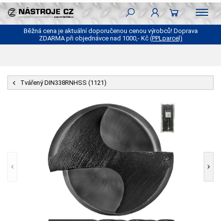
Běžná cena je aktuální doporučenou cenou výrobců! Doprava
ZDARMA při objednávce nad 1000,- Kč
(PPLparcel)
Tvářený DIN338RNHSS (1121)