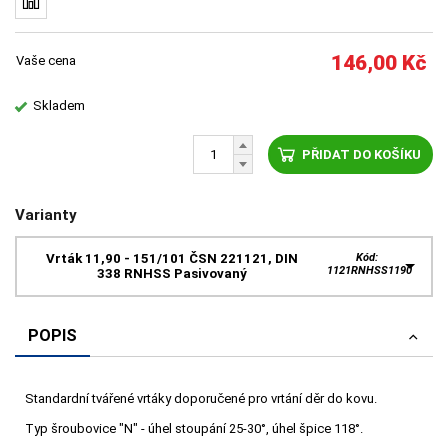
146,00
Kč
Vaše cena
Skladem
PŘIDAT DO KOŠÍKU
Varianty
Vrták 11,90 - 151/101 ČSN 221121, DIN
Kód:
1121RNHSS1190
338 RNHSS Pasivovaný
POPIS
Standardní tvářené vrtáky doporučené pro vrtání děr do kovu.
Typ šroubovice "N" - úhel stoupání 25-30°, úhel špice 118°.