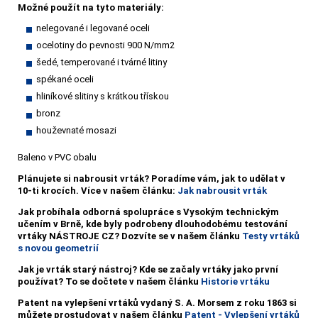
Možné použít na tyto materiály:
nelegované i legované oceli
ocelotiny do pevnosti 900 N/mm2
šedé, temperované i tvárné litiny
spékané oceli
hliníkové slitiny s krátkou třískou
bronz
houževnaté mosazi
Baleno v PVC obalu
Plánujete si nabrousit vrták?
Poradíme vám, jak to udělat v
10-ti krocích. Více v našem článku:
Jak nabrousit vrták
Jak probíhala odborná spolupráce s Vysokým technickým
učením v Brně, kde byly podrobeny dlouhodobému testování
vrtáky NÁSTROJE CZ? Dozvíte se v našem článku
Testy vrtáků
s novou geometrií
Jak je vrták starý nástroj? Kde se začaly vrtáky jako první
používat? To se dočtete v našem článku
Historie vrtáku
Patent na vylepšení vrtáků vydaný S. A. Morsem z roku 1863 si
můžete prostudovat v našem článku
Patent - Vylepšení vrtáků