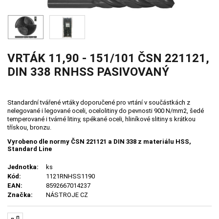
VRTÁK 11,90 - 151/101 ČSN 221121,
DIN 338 RNHSS PASIVOVANÝ
Standardní tvářené vrtáky doporučené pro vrtání v součástkách z
nelegované i legované oceli, ocelolitiny do pevnosti 900 N/mm2, šedé
temperované i tvárné litiny, spékané oceli, hliníkové slitiny s krátkou
třískou, bronzu.
Vyrobeno dle normy ČSN 221121 a DIN 338 z materiálu HSS,
Standard Line
Jednotka:
ks
Kód:
1121RNHSS1190
EAN:
8592667014237
Značka:
NÁSTROJE CZ