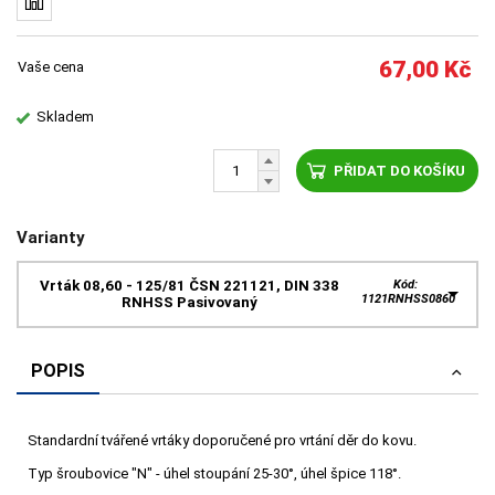
67,00
Kč
Vaše cena
Skladem
PŘIDAT DO KOŠÍKU
Varianty
Vrták 08,60 - 125/81 ČSN 221121, DIN 338
Kód:
1121RNHSS0860
RNHSS Pasivovaný
POPIS
Standardní tvářené vrtáky doporučené pro vrtání děr do kovu.
Typ šroubovice "N" - úhel stoupání 25-30°, úhel špice 118°.