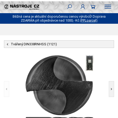
Běžná cena je aktuální doporučenou cenou výrobců! Doprava
ZDARMA při objednávce nad 1000,- Kč
(PPLparcel)
Tvářený DIN338RNHSS (1121)