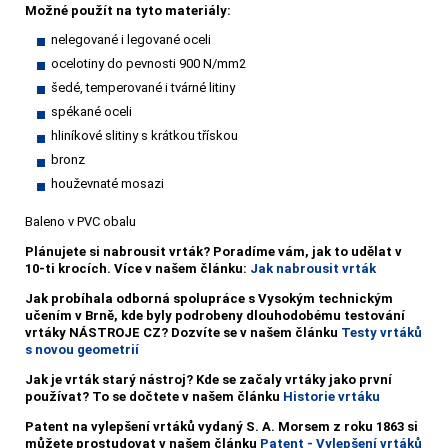
Možné použít na tyto materiály:
nelegované i legované oceli
ocelotiny do pevnosti 900 N/mm2
šedé, temperované i tvárné litiny
spékané oceli
hliníkové slitiny s krátkou třískou
bronz
houževnaté mosazi
Baleno v PVC obalu
Plánujete si nabrousit vrták?
Poradíme vám, jak to udělat v
10-ti krocích. Více v našem článku:
Jak nabrousit vrták
Jak probíhala odborná spolupráce s Vysokým technickým
učením v Brně, kde byly podrobeny dlouhodobému testování
vrtáky NÁSTROJE CZ? Dozvíte se v našem článku
Testy vrtáků
s novou geometrií
Jak je vrták starý nástroj? Kde se začaly vrtáky jako první
používat? To se dočtete v našem článku
Historie vrtáku
Patent na vylepšení vrtáků vydaný S. A. Morsem z roku 1863 si
můžete prostudovat v našem článku
Patent - Vylepšení vrtáků