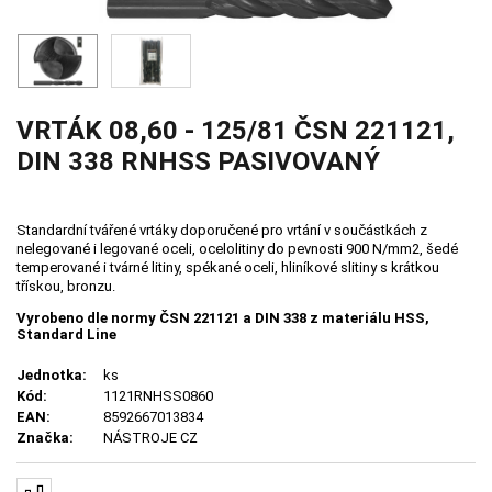
VRTÁK 08,60 - 125/81 ČSN 221121,
DIN 338 RNHSS PASIVOVANÝ
Standardní tvářené vrtáky doporučené pro vrtání v součástkách z
nelegované i legované oceli, ocelolitiny do pevnosti 900 N/mm2, šedé
temperované i tvárné litiny, spékané oceli, hliníkové slitiny s krátkou
třískou, bronzu.
Vyrobeno dle normy ČSN 221121 a DIN 338 z materiálu HSS,
Standard Line
Jednotka:
ks
Kód:
1121RNHSS0860
EAN:
8592667013834
Značka:
NÁSTROJE CZ