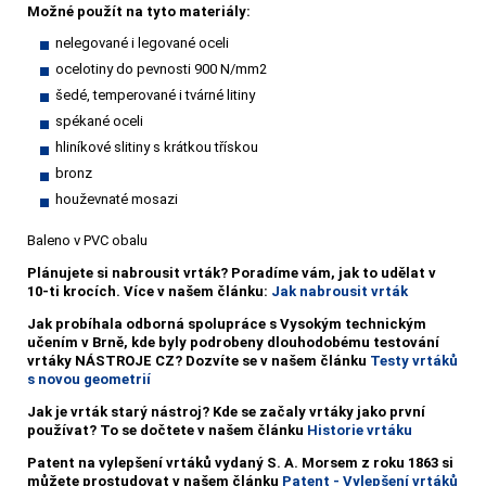
Možné použít na tyto materiály:
nelegované i legované oceli
ocelotiny do pevnosti 900 N/mm2
šedé, temperované i tvárné litiny
spékané oceli
hliníkové slitiny s krátkou třískou
bronz
houževnaté mosazi
Baleno v PVC obalu
Plánujete si nabrousit vrták?
Poradíme vám, jak to udělat v
10-ti krocích. Více v našem článku:
Jak nabrousit vrták
Jak probíhala odborná spolupráce s Vysokým technickým
učením v Brně, kde byly podrobeny dlouhodobému testování
vrtáky NÁSTROJE CZ? Dozvíte se v našem článku
Testy vrtáků
s novou geometrií
Jak je vrták starý nástroj? Kde se začaly vrtáky jako první
používat? To se dočtete v našem článku
Historie vrtáku
Patent na vylepšení vrtáků vydaný S. A. Morsem z roku 1863 si
můžete prostudovat v našem článku
Patent - Vylepšení vrtáků