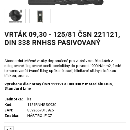
VRTÁK 09,30 - 125/81 ČSN 221121,
DIN 338 RNHSS PASIVOVANÝ
Standardní tvářené vrtáky doporučené pro vrtání v součástkách z
nelegované i legované oceli, ocelolitiny do pevnosti 900 N/mm2, šedé
temperované i tvárné litiny, spékané oceli, hliníkové slitiny s krátkou
třískou, bronzu.
Vyrobeno dle normy ČSN 221121 a DIN 338 z materiálu HSS,
Standard Line
Jednotka:
ks
Kód:
1121RNHSS0930
EAN:
8592667013926
Značka:
NÁSTROJE CZ