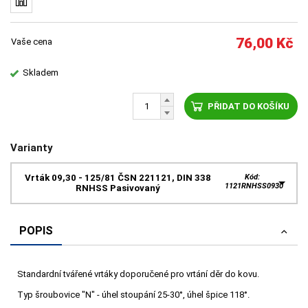
76,00
Kč
Vaše cena
Skladem
PŘIDAT DO KOŠÍKU
Varianty
Vrták 09,30 - 125/81 ČSN 221121, DIN 338
Kód:
1121RNHSS0930
RNHSS Pasivovaný
POPIS
Standardní tvářené vrtáky doporučené pro vrtání děr do kovu.
Typ šroubovice "N" - úhel stoupání 25-30°, úhel špice 118°.