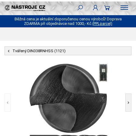
Běžná cena je aktuální doporučenou cenou výrobců! Doprava
ZDARMA při objednávce nad 1000,- Kč
(PPLparcel)
Tvářený DIN338RNHSS (1121)