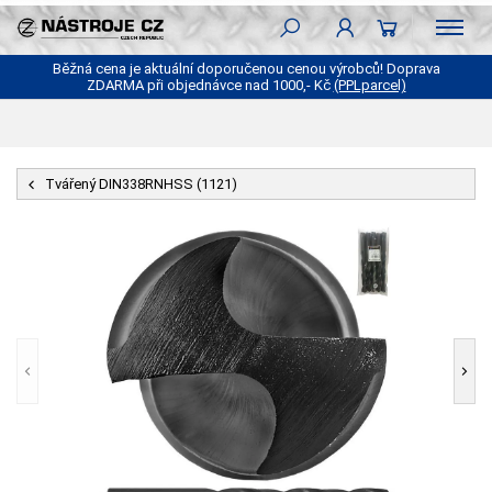
Běžná cena je aktuální doporučenou cenou výrobců! Doprava
ZDARMA při objednávce nad 1000,- Kč
(PPLparcel)
Tvářený DIN338RNHSS (1121)