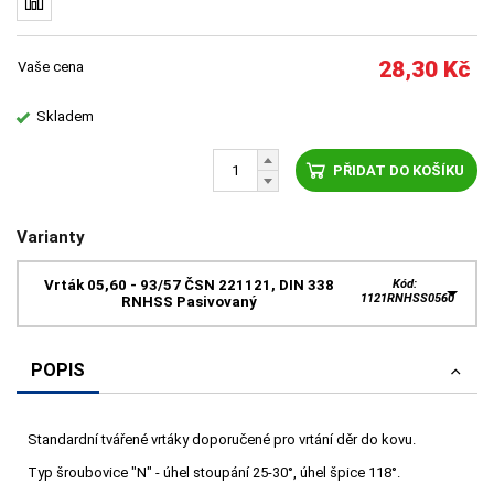
28,30
Kč
Vaše cena
Skladem
PŘIDAT DO KOŠÍKU
Varianty
Vrták 05,60 - 93/57 ČSN 221121, DIN 338
Kód:
1121RNHSS0560
RNHSS Pasivovaný
POPIS
Standardní tvářené vrtáky doporučené pro vrtání děr do kovu.
Typ šroubovice "N" - úhel stoupání 25-30°, úhel špice 118°.