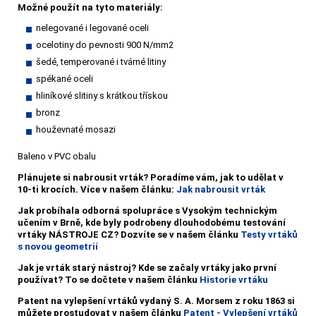
Možné použít na tyto materiály:
nelegované i legované oceli
ocelotiny do pevnosti 900 N/mm2
šedé, temperované i tvárné litiny
spékané oceli
hliníkové slitiny s krátkou třískou
bronz
houževnaté mosazi
Baleno v PVC obalu
Plánujete si nabrousit vrták?
Poradíme vám, jak to udělat v
10-ti krocích. Více v našem článku:
Jak nabrousit vrták
Jak probíhala odborná spolupráce s Vysokým technickým
učením v Brně, kde byly podrobeny dlouhodobému testování
vrtáky NÁSTROJE CZ? Dozvíte se v našem článku
Testy vrtáků
s novou geometrií
Jak je vrták starý nástroj? Kde se začaly vrtáky jako první
používat? To se dočtete v našem článku
Historie vrtáku
Patent na vylepšení vrtáků vydaný S. A. Morsem z roku 1863 si
můžete prostudovat v našem článku
Patent - Vylepšení vrtáků