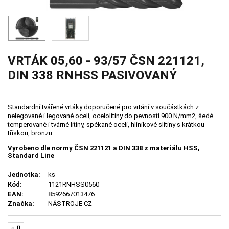
VRTÁK 05,60 - 93/57 ČSN 221121,
DIN 338 RNHSS PASIVOVANÝ
Standardní tvářené vrtáky doporučené pro vrtání v součástkách z
nelegované i legované oceli, ocelolitiny do pevnosti 900 N/mm2, šedé
temperované i tvárné litiny, spékané oceli, hliníkové slitiny s krátkou
třískou, bronzu.
Vyrobeno dle normy ČSN 221121 a DIN 338 z materiálu HSS,
Standard Line
Jednotka:
ks
Kód:
1121RNHSS0560
EAN:
8592667013476
Značka:
NÁSTROJE CZ