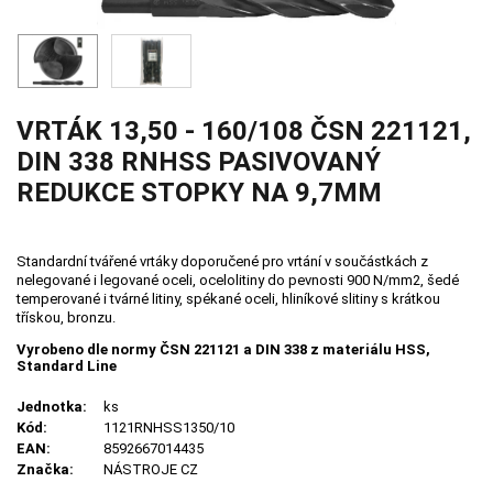
VRTÁK 13,50 - 160/108 ČSN 221121,
DIN 338 RNHSS PASIVOVANÝ
REDUKCE STOPKY NA 9,7MM
Standardní tvářené vrtáky doporučené pro vrtání v součástkách z
nelegované i legované oceli, ocelolitiny do pevnosti 900 N/mm2, šedé
temperované i tvárné litiny, spékané oceli, hliníkové slitiny s krátkou
třískou, bronzu.
Vyrobeno dle normy ČSN 221121 a DIN 338 z materiálu HSS,
Standard Line
Jednotka:
ks
Kód:
1121RNHSS1350/10
EAN:
8592667014435
Značka:
NÁSTROJE CZ