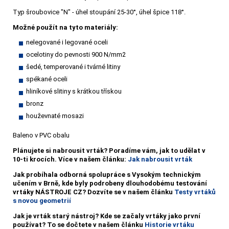
Typ šroubovice "N" - úhel stoupání 25-30°, úhel špice 118°.
Možné použít na tyto materiály:
nelegované i legované oceli
ocelotiny do pevnosti 900 N/mm2
šedé, temperované i tvárné litiny
spékané oceli
hliníkové slitiny s krátkou třískou
bronz
houževnaté mosazi
Baleno v PVC obalu
Plánujete si nabrousit vrták?
Poradíme vám, jak to udělat v
10-ti krocích. Více v našem článku:
Jak nabrousit vrták
Jak probíhala odborná spolupráce s Vysokým technickým
učením v Brně, kde byly podrobeny dlouhodobému testování
vrtáky NÁSTROJE CZ? Dozvíte se v našem článku
Testy vrtáků
s novou geometrií
Jak je vrták starý nástroj? Kde se začaly vrtáky jako první
používat? To se dočtete v našem článku
Historie vrtáku