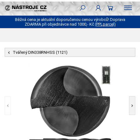
Běžná cena je aktuální doporučenou cenou výrobců! Doprava
ZDARMA při objednávce nad 1000,- Kč
(PPLparcel)
Tvářený DIN338RNHSS (1121)