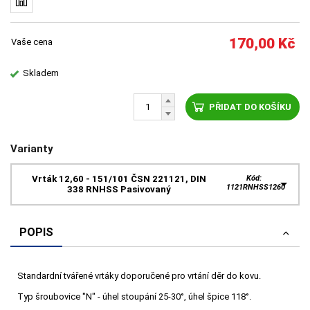
170,00
Kč
Vaše cena
Skladem
PŘIDAT DO KOŠÍKU
Varianty
Vrták 12,60 - 151/101 ČSN 221121, DIN
Kód:
1121RNHSS1260
338 RNHSS Pasivovaný
POPIS
Standardní tvářené vrtáky doporučené pro vrtání děr do kovu.
Typ šroubovice "N" - úhel stoupání 25-30°, úhel špice 118°.