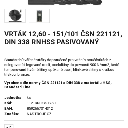
VRTÁK 12,60 - 151/101 ČSN 221121,
DIN 338 RNHSS PASIVOVANÝ
Standardní tvářené vrtáky doporučené pro vrtání v součástkách z
nelegované i legované oceli, ocelolitiny do pevnosti 900 N/mm2, šedé
temperované i tvárné litiny, spékané oceli, hliníkové slitiny s krátkou
třískou, bronzu.
Vyrobeno dle normy ČSN 221121 a DIN 338 z materiálu HSS,
Standard Line
Jednotka:
ks
Kód:
1121RNHSS1260
EAN:
8592667014312
Značka:
NÁSTROJE CZ