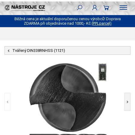
Běžná cena je aktuální doporučenou cenou výrobců! Doprava
ZDARMA při objednávce nad 1000,- Kč
(PPLparcel)
Tvářený DIN338RNHSS (1121)