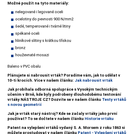
Možné použít na tyto materiály:
nelegované i legované oceli
ocelotiny do pevnosti 900 N/mm2
šedé, temperované i tvárné litiny
spékané oceli
hliníkové slitiny s krátkou třískou
bronz
houževnaté mosazi
Baleno v PVC obalu
Plánujete si nabrousit vrták?
Poradíme vám, jak to udělat v
10-ti krocích. Více v našem článku:
Jak nabrousit vrták
Jak probíhala odborná spolupráce s Vysokým technickým
učením v Brně, kde byly podrobeny dlouhodobému testování
vrtáky NÁSTROJE CZ? Dozvíte se v našem článku
Testy vrtáků
s novou geometrií
Jak je vrták starý nástroj? Kde se začaly vrtáky jako první
používat? To se dočtete v našem článku
Historie vrtáku
Patent na vylepšení vrtáků vydaný S. A. Morsem z roku 1863 si
můžete prostudovat v našem článku
Patent - Vylepšení vrtáků