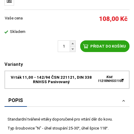
108,00
Kč
Vaše cena
Skladem
PŘIDAT DO KOŠÍKU
Varianty
Vrták 11,00 - 142/94 ČSN 221121, DIN 338
Kód:
1121RNHSS1100
RNHSS Pasivovaný
POPIS
Standardní tvářené vrtáky doporučené pro vrtání děr do kovu.
Typ šroubovice "N" - úhel stoupání 25-30°, úhel špice 118°.