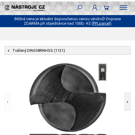
Běžná cena je aktuální doporučenou cenou výrobců! Doprava
ZDARMA při objednávce nad 1000,- Kč
(PPLparcel)
Tvářený DIN338RNHSS (1121)