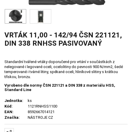
VRTÁK 11,00 - 142/94 ČSN 221121,
DIN 338 RNHSS PASIVOVANÝ
Standardní tvářené vrtáky doporučené pro vrtání v součástkách z
nelegované i legované oceli, ocelolitiny do pevnosti 900 N/mm2, šedé
temperované i tvárné litiny, spékané oceli, hliníkové slitiny s krátkou
třískou, bronzu.
Vyrobeno dle normy ČSN 221121 a DIN 338 z materiálu HSS,
Standard Line
Jednotka:
ks
Kód:
1121RNHSS1100
EAN:
8592667014121
Značka:
NÁSTROJE CZ