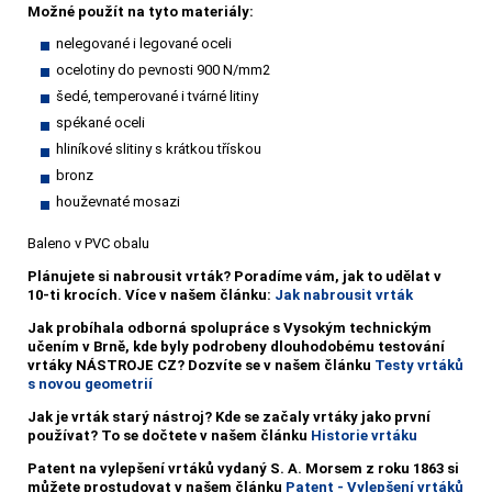
Možné použít na tyto materiály:
nelegované i legované oceli
ocelotiny do pevnosti 900 N/mm2
šedé, temperované i tvárné litiny
spékané oceli
hliníkové slitiny s krátkou třískou
bronz
houževnaté mosazi
Baleno v PVC obalu
Plánujete si nabrousit vrták?
Poradíme vám, jak to udělat v
10-ti krocích. Více v našem článku:
Jak nabrousit vrták
Jak probíhala odborná spolupráce s Vysokým technickým
učením v Brně, kde byly podrobeny dlouhodobému testování
vrtáky NÁSTROJE CZ? Dozvíte se v našem článku
Testy vrtáků
s novou geometrií
Jak je vrták starý nástroj? Kde se začaly vrtáky jako první
používat? To se dočtete v našem článku
Historie vrtáku
Patent na vylepšení vrtáků vydaný S. A. Morsem z roku 1863 si
můžete prostudovat v našem článku
Patent - Vylepšení vrtáků