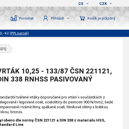
CS
CZK
Porovnat
Košík je prázdný
Přihlásit
0,- Kč
(PPLparcel)
121)
VRTÁK 10,25 - 133/87 ČSN 221121,
DIN 338 RNHSS PASIVOVANÝ
tandardní tvářené vrtáky doporučené pro vrtání v součástkách z
elegované i legované oceli, ocelolitiny do pevnosti 900 N/mm2, šedé
emperované i tvárné litiny, spékané oceli, hliníkové slitiny s krátkou
řískou, bronzu.
yrobeno dle normy ČSN 221121 a DIN 338 z materiálu HSS,
tandard Line