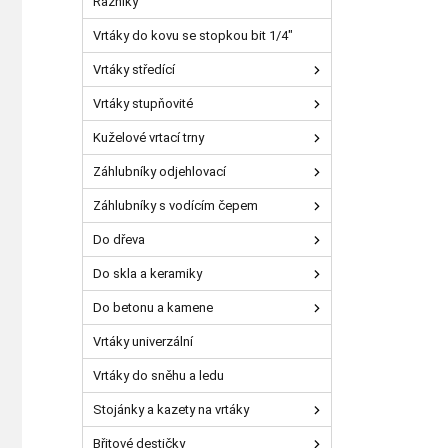
Razníky
Vrtáky do kovu se stopkou bit 1/4"
Vrtáky středící
Vrtáky stupňovité
Kuželové vrtací trny
Záhlubníky odjehlovací
Záhlubníky s vodícím čepem
Do dřeva
Do skla a keramiky
Do betonu a kamene
Vrtáky univerzální
Vrtáky do sněhu a ledu
Stojánky a kazety na vrtáky
Břitové destičky