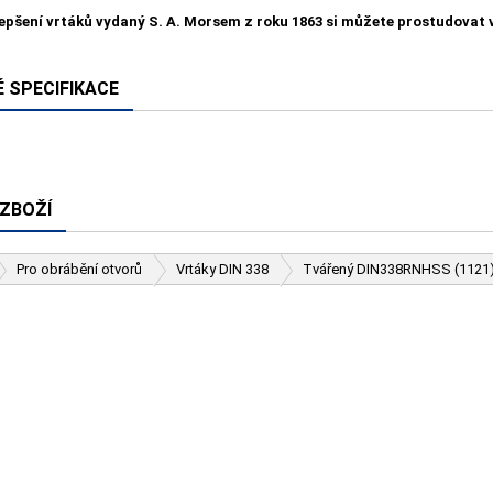
lepšení vrtáků vydaný S. A. Morsem z roku 1863 si můžete prostudovat
 SPECIFIKACE
 ZBOŽÍ
Pro obrábění otvorů
Vrtáky DIN 338
Tvářený DIN338RNHSS (1121