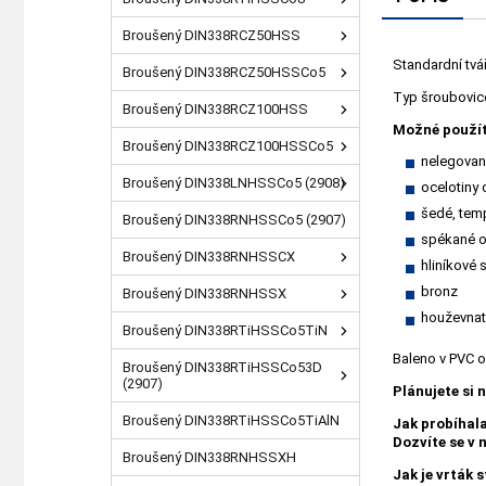
Broušený DIN338RCZ50HSS
Standardní tvá
Broušený DIN338RCZ50HSSCo5
Typ šroubovice 
Broušený DIN338RCZ100HSS
Možné použít
Broušený DIN338RCZ100HSSCo5
nelegované
Broušený DIN338LNHSSCo5 (2908)
ocelotiny
šedé, temp
Broušený DIN338RNHSSCo5 (2907)
spékané o
Broušený DIN338RNHSSCX
hliníkové s
bronz
Broušený DIN338RNHSSX
houževnat
Broušený DIN338RTiHSSCo5TiN
Baleno v PVC 
Broušený DIN338RTiHSSCo53D
(2907)
Plánujete si 
Broušený DIN338RTiHSSCo5TiAlN
Jak probíhal
Dozvíte se v
Broušený DIN338RNHSSXH
Jak je vrták 