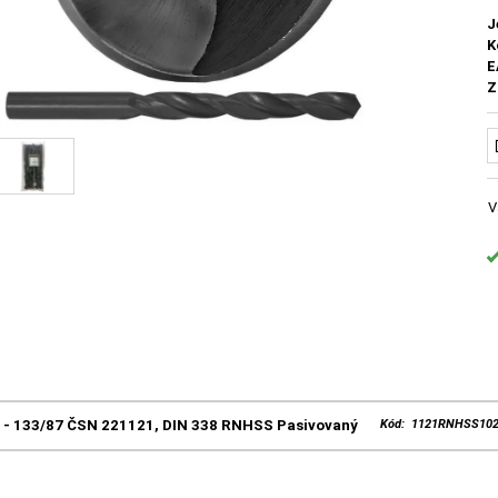
J
K
E
Z
V
5 - 133/87 ČSN 221121, DIN 338 RNHSS Pasivovaný
Kód: 1121RNHSS10