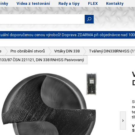
ínky
Videa z testování
Rady a tipy
FLEX
Kontakty
ktuální doporučenou cenou výrobců! Doprava ZDARMA při objednávce nad 100
e
Pro obrábění otvorů
Vrtáky DIN 338
Tvářený DIN338RNHSS (1
- 133/87 ČSN 221121, DIN 338 RNHSS Pasivovaný
S
n
t
t
V
S