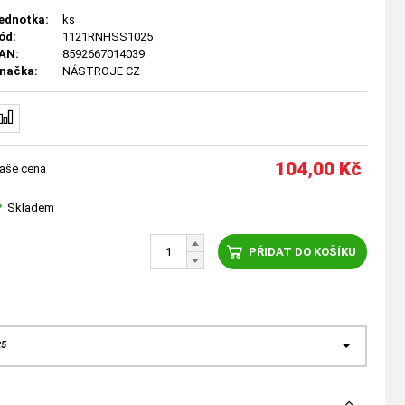
ednotka:
ks
ód:
1121RNHSS1025
AN:
8592667014039
načka:
NÁSTROJE CZ
104,00
Kč
aše cena
Skladem
PŘIDAT DO KOŠÍKU
25