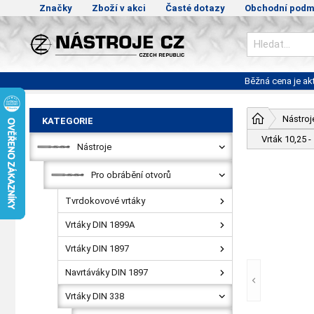
Značky
Zboží v akci
Časté dotazy
Obchodní podm
Běžná cena je a
Nástroj
KATEGORIE
Vrták 10,25 
Nástroje
Pro obrábění otvorů
Tvrdokovové vrtáky
Vrtáky DIN 1899A
Vrtáky DIN 1897
Navrtáváky DIN 1897
Vrtáky DIN 338