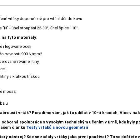
řené vrtáky doporučené pro vrtání děr do kovu.
"N" - úhel stoupání 25-30°, úhel špice 118°.
 na tyto materiály:
 i legované oceli
 do pevnosti 900 N/mm2
erované i tvárné litiny
celi
litiny s krátkou třískou
é mosazi
obalu
nabrousit vrták?
Poradíme vám, jak to udělat v 10-ti krocích. Více v n
a odborná spolupráce s Vysokým technickým učením v Brně, kde byly
 našem článku
Testy vrtáků s novou geometrií
starý nástroj? Kde se začaly vrtáky jako první používat? To se dočtete