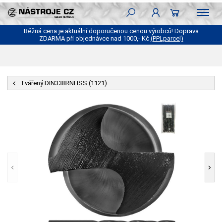
Běžná cena je aktuální doporučenou cenou výrobců! Doprava
ZDARMA při objednávce nad 1000,- Kč
(PPLparcel)
Tvářený DIN338RNHSS (1121)