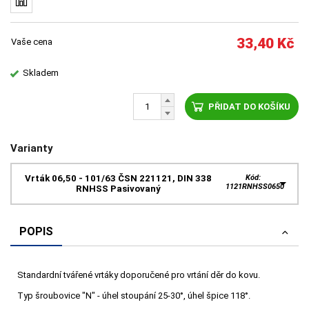
33,40
Kč
Vaše cena
Skladem
PŘIDAT DO KOŠÍKU
Varianty
Vrták 06,50 - 101/63 ČSN 221121, DIN 338
Kód:
1121RNHSS0650
RNHSS Pasivovaný
POPIS
Standardní tvářené vrtáky doporučené pro vrtání děr do kovu.
Typ šroubovice "N" - úhel stoupání 25-30°, úhel špice 118°.