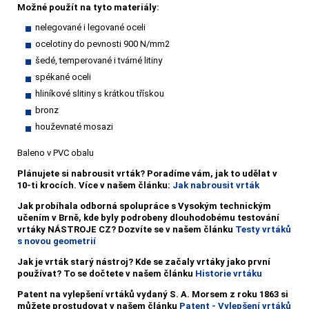
Možné použít na tyto materiály:
nelegované i legované oceli
ocelotiny do pevnosti 900 N/mm2
šedé, temperované i tvárné litiny
spékané oceli
hliníkové slitiny s krátkou třískou
bronz
houževnaté mosazi
Baleno v PVC obalu
Plánujete si nabrousit vrták?
Poradíme vám, jak to udělat v
10-ti krocích. Více v našem článku:
Jak nabrousit vrták
Jak probíhala odborná spolupráce s Vysokým technickým
učením v Brně, kde byly podrobeny dlouhodobému testování
vrtáky NÁSTROJE CZ? Dozvíte se v našem článku
Testy vrtáků
s novou geometrií
Jak je vrták starý nástroj? Kde se začaly vrtáky jako první
používat? To se dočtete v našem článku
Historie vrtáku
Patent na vylepšení vrtáků vydaný S. A. Morsem z roku 1863 si
můžete prostudovat v našem článku
Patent - Vylepšení vrtáků