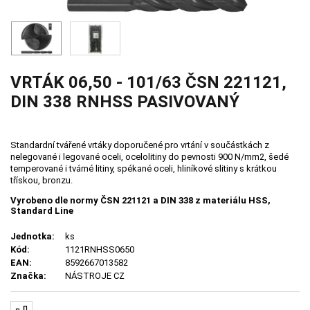
VRTÁK 06,50 - 101/63 ČSN 221121,
DIN 338 RNHSS PASIVOVANÝ
Standardní tvářené vrtáky doporučené pro vrtání v součástkách z
nelegované i legované oceli, ocelolitiny do pevnosti 900 N/mm2, šedé
temperované i tvárné litiny, spékané oceli, hliníkové slitiny s krátkou
třískou, bronzu.
Vyrobeno dle normy ČSN 221121 a DIN 338 z materiálu HSS,
Standard Line
Jednotka:
ks
Kód:
1121RNHSS0650
EAN:
8592667013582
Značka:
NÁSTROJE CZ