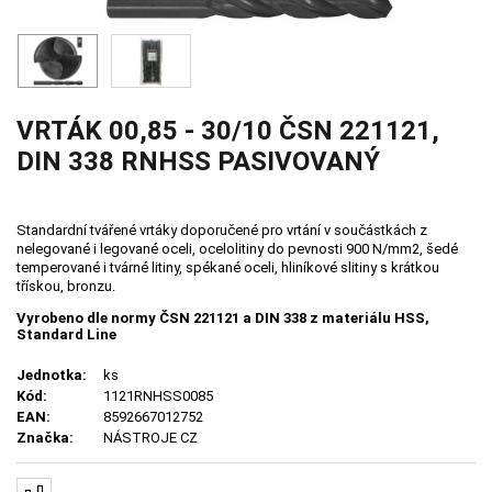
VRTÁK 00,85 - 30/10 ČSN 221121,
DIN 338 RNHSS PASIVOVANÝ
Standardní tvářené vrtáky doporučené pro vrtání v součástkách z
nelegované i legované oceli, ocelolitiny do pevnosti 900 N/mm2, šedé
temperované i tvárné litiny, spékané oceli, hliníkové slitiny s krátkou
třískou, bronzu.
Vyrobeno dle normy ČSN 221121 a DIN 338 z materiálu HSS,
Standard Line
Jednotka:
ks
Kód:
1121RNHSS0085
EAN:
8592667012752
Značka:
NÁSTROJE CZ