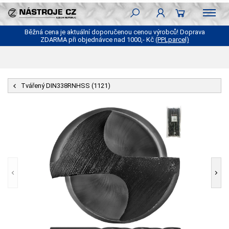
Běžná cena je aktuální doporučenou cenou výrobců! Doprava
ZDARMA při objednávce nad 1000,- Kč
(PPLparcel)
Tvářený DIN338RNHSS (1121)