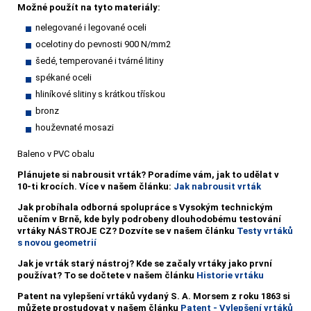
Možné použít na tyto materiály:
nelegované i legované oceli
ocelotiny do pevnosti 900 N/mm2
šedé, temperované i tvárné litiny
spékané oceli
hliníkové slitiny s krátkou třískou
bronz
houževnaté mosazi
Baleno v PVC obalu
Plánujete si nabrousit vrták?
Poradíme vám, jak to udělat v
10-ti krocích. Více v našem článku:
Jak nabrousit vrták
Jak probíhala odborná spolupráce s Vysokým technickým
učením v Brně, kde byly podrobeny dlouhodobému testování
vrtáky NÁSTROJE CZ? Dozvíte se v našem článku
Testy vrtáků
s novou geometrií
Jak je vrták starý nástroj? Kde se začaly vrtáky jako první
používat? To se dočtete v našem článku
Historie vrtáku
Patent na vylepšení vrtáků vydaný S. A. Morsem z roku 1863 si
můžete prostudovat v našem článku
Patent - Vylepšení vrtáků