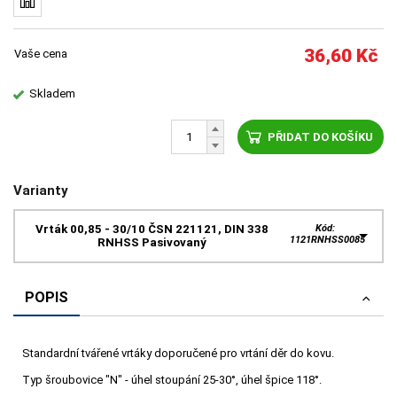
36,60
Kč
Vaše cena
Skladem
PŘIDAT DO KOŠÍKU
Varianty
Vrták 00,85 - 30/10 ČSN 221121, DIN 338
Kód:
1121RNHSS0085
RNHSS Pasivovaný
POPIS
Standardní tvářené vrtáky doporučené pro vrtání děr do kovu.
Typ šroubovice "N" - úhel stoupání 25-30°, úhel špice 118°.