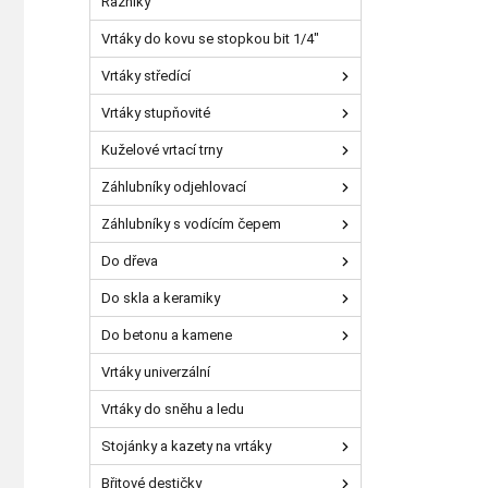
Razníky
Vrtáky do kovu se stopkou bit 1/4"
Vrtáky středící
Vrtáky stupňovité
Kuželové vrtací trny
Záhlubníky odjehlovací
Záhlubníky s vodícím čepem
Do dřeva
Do skla a keramiky
Do betonu a kamene
Vrtáky univerzální
Vrtáky do sněhu a ledu
Stojánky a kazety na vrtáky
Břitové destičky