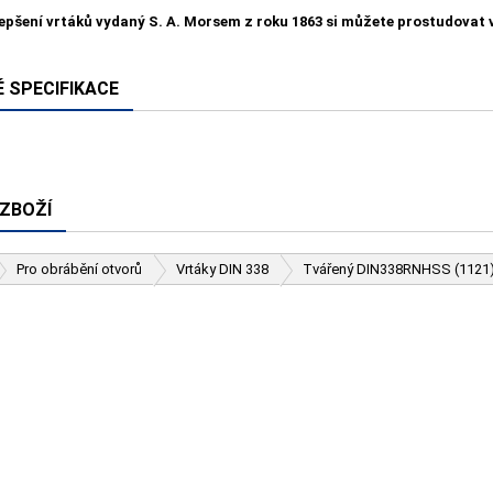
lepšení vrtáků vydaný S. A. Morsem z roku 1863 si můžete prostudovat
 SPECIFIKACE
 ZBOŽÍ
Pro obrábění otvorů
Vrtáky DIN 338
Tvářený DIN338RNHSS (1121