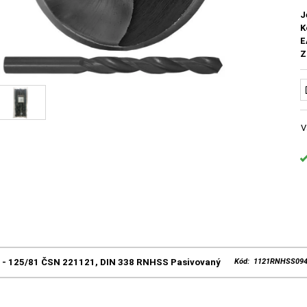
J
K
E
Z
V
0 - 125/81 ČSN 221121, DIN 338 RNHSS Pasivovaný
Kód: 1121RNHSS09