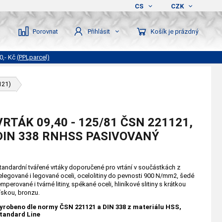
CS
CZK
Porovnat
Košík je prázdný
Přihlásit
0,- Kč
(PPLparcel)
121)
VRTÁK 09,40 - 125/81 ČSN 221121,
DIN 338 RNHSS PASIVOVANÝ
tandardní tvářené vrtáky doporučené pro vrtání v součástkách z
elegované i legované oceli, ocelolitiny do pevnosti 900 N/mm2, šedé
emperované i tvárné litiny, spékané oceli, hliníkové slitiny s krátkou
řískou, bronzu.
yrobeno dle normy ČSN 221121 a DIN 338 z materiálu HSS,
tandard Line