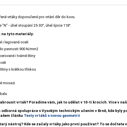
řené vrtáky doporučené pro vrtání děr do kovu.
"N" - úhel stoupání 25-30°, úhel špice 118°.
 na tyto materiály:
 i legované oceli
 do pevnosti 900 N/mm2
erované i tvárné litiny
celi
litiny s krátkou třískou
é mosazi
obalu
nabrousit vrták?
Poradíme vám, jak to udělat v 10-ti krocích. Více v n
a odborná spolupráce s Vysokým technickým učením v Brně, kde byly
 našem článku
Testy vrtáků s novou geometrií
starý nástroj? Kde se začaly vrtáky jako první používat? To se dočtete