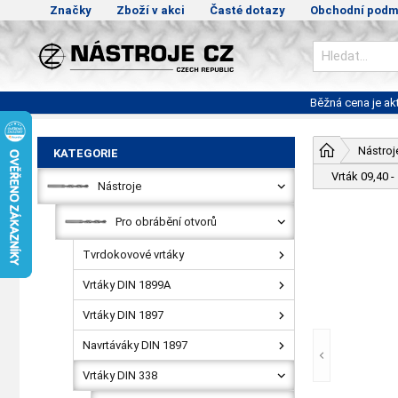
Značky
Zboží v akci
Časté dotazy
Obchodní podm
Běžná cena je a
Nástroj
KATEGORIE
Vrták 09,40 
Nástroje
Pro obrábění otvorů
Tvrdokovové vrtáky
Vrtáky DIN 1899A
Vrtáky DIN 1897
Navrtáváky DIN 1897
Vrtáky DIN 338