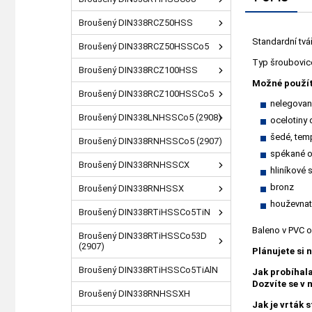
Broušený DIN338RCZ50HSS
Standardní tvá
Broušený DIN338RCZ50HSSCo5
Typ šroubovice 
Broušený DIN338RCZ100HSS
Možné použít
Broušený DIN338RCZ100HSSCo5
nelegované
Broušený DIN338LNHSSCo5 (2908)
ocelotiny
šedé, temp
Broušený DIN338RNHSSCo5 (2907)
spékané o
Broušený DIN338RNHSSCX
hliníkové s
bronz
Broušený DIN338RNHSSX
houževnat
Broušený DIN338RTiHSSCo5TiN
Baleno v PVC 
Broušený DIN338RTiHSSCo53D
(2907)
Plánujete si 
Broušený DIN338RTiHSSCo5TiAlN
Jak probíhal
Dozvíte se v
Broušený DIN338RNHSSXH
Jak je vrták 