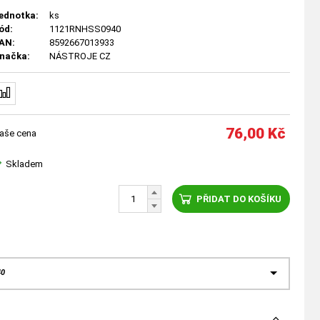
ednotka:
ks
ód:
1121RNHSS0940
AN:
8592667013933
načka:
NÁSTROJE CZ
76,00
Kč
aše cena
Skladem
PŘIDAT DO KOŠÍKU
40