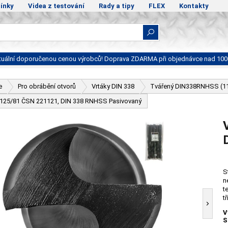
ínky
Videa z testování
Rady a tipy
FLEX
Kontakty
ktuální doporučenou cenou výrobců! Doprava ZDARMA při objednávce nad 100
e
Pro obrábění otvorů
Vrtáky DIN 338
Tvářený DIN338RNHSS (1
- 125/81 ČSN 221121, DIN 338 RNHSS Pasivovaný
S
n
t
t
V
S