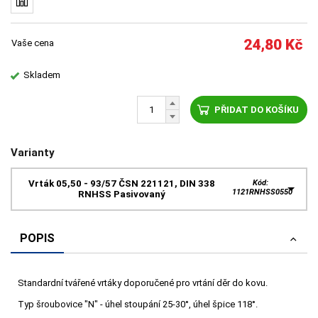
24,80
Kč
Vaše cena
Skladem
PŘIDAT DO KOŠÍKU
Varianty
Vrták 05,50 - 93/57 ČSN 221121, DIN 338
Kód:
1121RNHSS0550
RNHSS Pasivovaný
POPIS
Standardní tvářené vrtáky doporučené pro vrtání děr do kovu.
Typ šroubovice "N" - úhel stoupání 25-30°, úhel špice 118°.