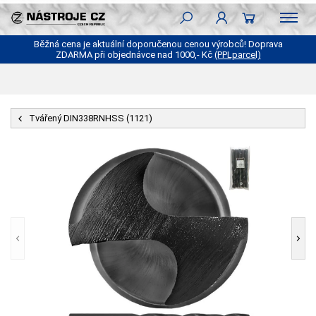
Běžná cena je aktuální doporučenou cenou výrobců! Doprava
ZDARMA při objednávce nad 1000,- Kč
(PPLparcel)
Tvářený DIN338RNHSS (1121)