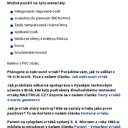
Možné použít na tyto materiály:
nelegované i legované oceli
ocelotiny do pevnosti 900 N/mm2
šedé, temperované i tvárné litiny
spékané oceli
hliníkové slitiny s krátkou třískou
bronz
houževnaté mosazi
Baleno v PVC obalu
Plánujete si nabrousit vrták?
Poradíme vám, jak to udělat v
10-ti krocích. Více v našem článku:
Jak nabrousit vrták
Jak probíhala odborná spolupráce s Vysokým technickým
učením v Brně, kde byly podrobeny dlouhodobému testování
vrtáky NÁSTROJE CZ? Dozvíte se v našem článku
Testy vrtáků
s novou geometrií
Jak je vrták starý nástroj? Kde se začaly vrtáky jako první
používat? To se dočtete v našem článku
Historie vrtáku
Patent na vylepšení vrtáků vydaný S. A. Morsem z roku 1863 si
můžete prostudovat v našem článku
Patent - Vylepšení vrtáků