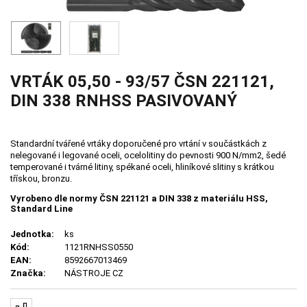
VRTÁK 05,50 - 93/57 ČSN 221121,
DIN 338 RNHSS PASIVOVANÝ
Standardní tvářené vrtáky doporučené pro vrtání v součástkách z
nelegované i legované oceli, ocelolitiny do pevnosti 900 N/mm2, šedé
temperované i tvárné litiny, spékané oceli, hliníkové slitiny s krátkou
třískou, bronzu.
Vyrobeno dle normy ČSN 221121 a DIN 338 z materiálu HSS,
Standard Line
Jednotka:
ks
Kód:
1121RNHSS0550
EAN:
8592667013469
Značka:
NÁSTROJE CZ