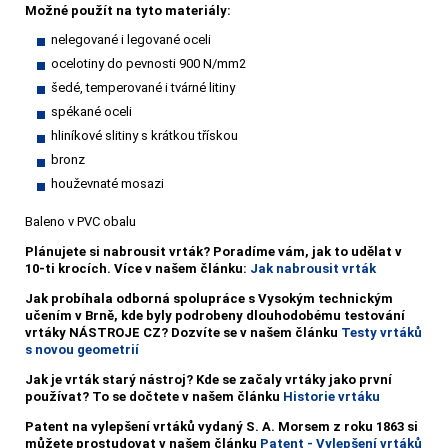
Možné použít na tyto materiály:
nelegované i legované oceli
ocelotiny do pevnosti 900 N/mm2
šedé, temperované i tvárné litiny
spékané oceli
hliníkové slitiny s krátkou třískou
bronz
houževnaté mosazi
Baleno v PVC obalu
Plánujete si nabrousit vrták?
Poradíme vám, jak to udělat v
10-ti krocích. Více v našem článku:
Jak nabrousit vrták
Jak probíhala odborná spolupráce s Vysokým technickým
učením v Brně, kde byly podrobeny dlouhodobému testování
vrtáky NÁSTROJE CZ? Dozvíte se v našem článku
Testy vrtáků
s novou geometrií
Jak je vrták starý nástroj? Kde se začaly vrtáky jako první
používat? To se dočtete v našem článku
Historie vrtáku
Patent na vylepšení vrtáků vydaný S. A. Morsem z roku 1863 si
můžete prostudovat v našem článku
Patent - Vylepšení vrtáků