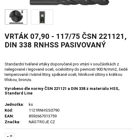
VRTÁK 07,90 - 117/75 ČSN 221121,
DIN 338 RNHSS PASIVOVANÝ
Standardní tvářené vrtáky doporučené pro vrtání v součástkách z
nelegované i legované oceli, ocelolitiny do pevnosti 900 N/mm2, šedé
temperované i tvárné litiny, spékané oceli, hliníkové slitiny s krátkou
třískou, bronzu.
Vyrobeno dle normy ČSN 221121 a DIN 338 z materiálu HSS,
Standard Line
Jednotka:
ks
Kód:
1121RNHSS0790
EAN:
8592667013759
Značka:
NÁSTROJE CZ