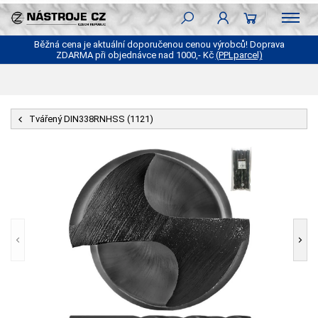
Běžná cena je aktuální doporučenou cenou výrobců! Doprava
ZDARMA při objednávce nad 1000,- Kč
(PPLparcel)
Tvářený DIN338RNHSS (1121)