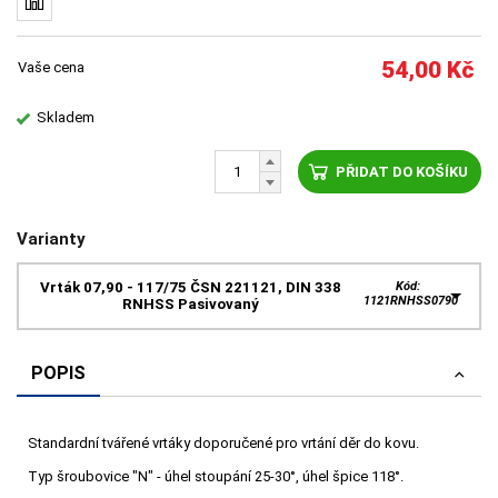
54,00
Kč
Vaše cena
Skladem
PŘIDAT DO KOŠÍKU
Varianty
Vrták 07,90 - 117/75 ČSN 221121, DIN 338
Kód:
1121RNHSS0790
RNHSS Pasivovaný
POPIS
Standardní tvářené vrtáky doporučené pro vrtání děr do kovu.
Typ šroubovice "N" - úhel stoupání 25-30°, úhel špice 118°.