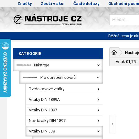
Značky
Zboží v akci
Časté dotazy
Obchodní podm
Běžná cena je a
Nástroj
KATEGORIE
Vrták 01,75 
Nástroje
Pro obrábění otvorů
Tvrdokovové vrtáky
Vrtáky DIN 1899A
Vrtáky DIN 1897
Navrtáváky DIN 1897
Vrtáky DIN 338