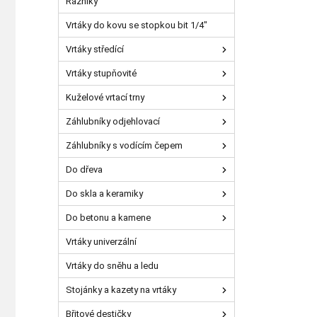
Razníky
Vrtáky do kovu se stopkou bit 1/4"
Vrtáky středící
Vrtáky stupňovité
Kuželové vrtací trny
Záhlubníky odjehlovací
Záhlubníky s vodícím čepem
Do dřeva
Do skla a keramiky
Do betonu a kamene
Vrtáky univerzální
Vrtáky do sněhu a ledu
Stojánky a kazety na vrtáky
Břitové destičky