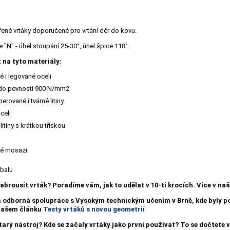
řené vrtáky doporučené pro vrtání děr do kovu.
"N" - úhel stoupání 25-30°, úhel špice 118°.
 na tyto materiály:
 i legované oceli
 do pevnosti 900 N/mm2
erované i tvárné litiny
celi
litiny s krátkou třískou
é mosazi
obalu
nabrousit vrták?
Poradíme vám, jak to udělat v 10-ti krocích. Více v n
a odborná spolupráce s Vysokým technickým učením v Brně, kde byly
 našem článku
Testy vrtáků s novou geometrií
starý nástroj? Kde se začaly vrtáky jako první používat? To se dočtete