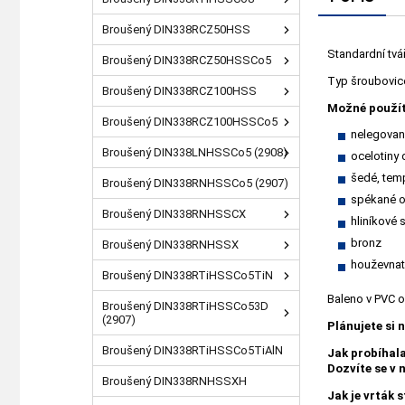
Broušený DIN338RCZ50HSS
Standardní tvá
Broušený DIN338RCZ50HSSCo5
Typ šroubovice 
Broušený DIN338RCZ100HSS
Možné použít
Broušený DIN338RCZ100HSSCo5
nelegované
Broušený DIN338LNHSSCo5 (2908)
ocelotiny
šedé, temp
Broušený DIN338RNHSSCo5 (2907)
spékané o
Broušený DIN338RNHSSCX
hliníkové s
bronz
Broušený DIN338RNHSSX
houževnat
Broušený DIN338RTiHSSCo5TiN
Baleno v PVC 
Broušený DIN338RTiHSSCo53D
(2907)
Plánujete si 
Broušený DIN338RTiHSSCo5TiAlN
Jak probíhal
Dozvíte se v
Broušený DIN338RNHSSXH
Jak je vrták 