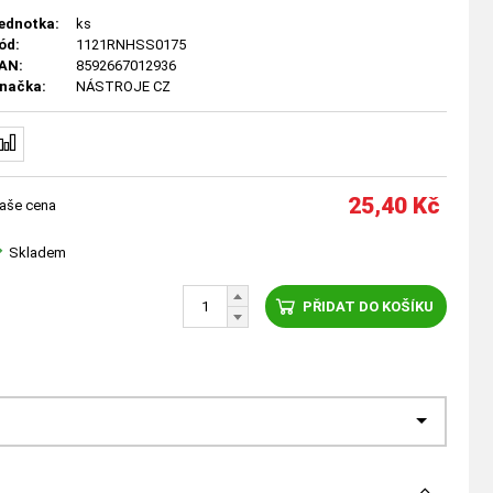
ednotka:
ks
ód:
1121RNHSS0175
AN:
8592667012936
načka:
NÁSTROJE CZ
25,40
Kč
aše cena
Skladem
PŘIDAT DO KOŠÍKU