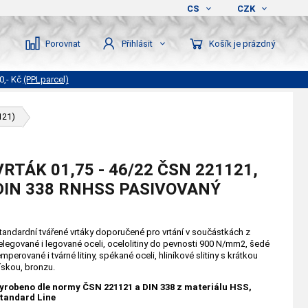
CS
CZK
Porovnat
Košík je prázdný
Přihlásit
0,- Kč
(PPLparcel)
121)
VRTÁK 01,75 - 46/22 ČSN 221121,
DIN 338 RNHSS PASIVOVANÝ
tandardní tvářené vrtáky doporučené pro vrtání v součástkách z
elegované i legované oceli, ocelolitiny do pevnosti 900 N/mm2, šedé
emperované i tvárné litiny, spékané oceli, hliníkové slitiny s krátkou
řískou, bronzu.
yrobeno dle normy ČSN 221121 a DIN 338 z materiálu HSS,
tandard Line