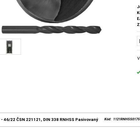
J
K
E
Z
V
5 - 46/22 ČSN 221121, DIN 338 RNHSS Pasivovaný
Kód: 1121RNHSS0175