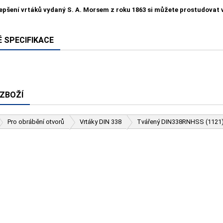
lepšení vrtáků vydaný S. A. Morsem z roku 1863 si můžete prostudovat
 SPECIFIKACE
 ZBOŽÍ
Pro obrábění otvorů
Vrtáky DIN 338
Tvářený DIN338RNHSS (1121