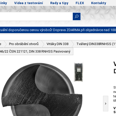
ínky
Videa z testování
Rady a tipy
FLEX
Kontakty
ktuální doporučenou cenou výrobců! Doprava ZDARMA při objednávce nad 100
e
Pro obrábění otvorů
Vrtáky DIN 338
Tvářený DIN338RNHSS (1
- 46/22 ČSN 221121, DIN 338 RNHSS Pasivovaný
S
n
t
t
V
S