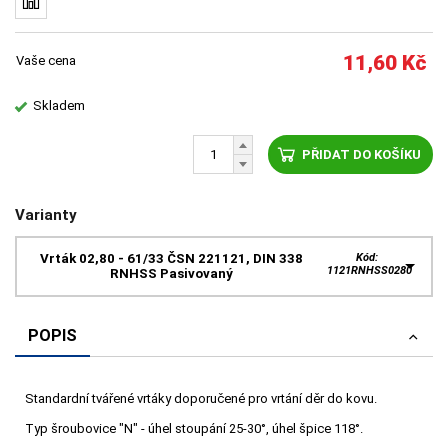
11,60
Kč
Vaše cena
Skladem
PŘIDAT DO KOŠÍKU
Varianty
Vrták 02,80 - 61/33 ČSN 221121, DIN 338
Kód:
1121RNHSS0280
RNHSS Pasivovaný
POPIS
Standardní tvářené vrtáky doporučené pro vrtání děr do kovu.
Typ šroubovice "N" - úhel stoupání 25-30°, úhel špice 118°.