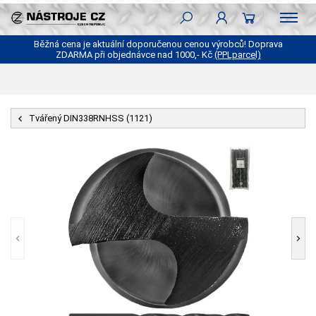
Běžná cena je aktuální doporučenou cenou výrobců! Doprava
ZDARMA při objednávce nad 1000,- Kč
(PPLparcel)
Tvářený DIN338RNHSS (1121)