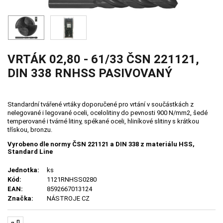
VRTÁK 02,80 - 61/33 ČSN 221121,
DIN 338 RNHSS PASIVOVANÝ
Standardní tvářené vrtáky doporučené pro vrtání v součástkách z
nelegované i legované oceli, ocelolitiny do pevnosti 900 N/mm2, šedé
temperované i tvárné litiny, spékané oceli, hliníkové slitiny s krátkou
třískou, bronzu.
Vyrobeno dle normy ČSN 221121 a DIN 338 z materiálu HSS,
Standard Line
Jednotka:
ks
Kód:
1121RNHSS0280
EAN:
8592667013124
Značka:
NÁSTROJE CZ