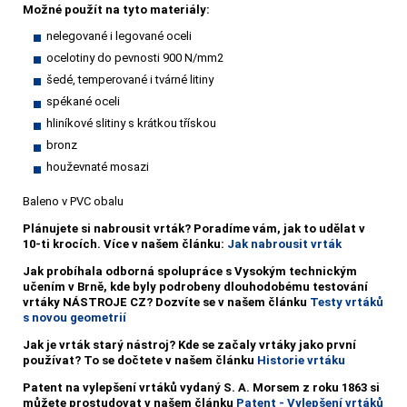
Možné použít na tyto materiály:
nelegované i legované oceli
ocelotiny do pevnosti 900 N/mm2
šedé, temperované i tvárné litiny
spékané oceli
hliníkové slitiny s krátkou třískou
bronz
houževnaté mosazi
Baleno v PVC obalu
Plánujete si nabrousit vrták?
Poradíme vám, jak to udělat v
10-ti krocích. Více v našem článku:
Jak nabrousit vrták
Jak probíhala odborná spolupráce s Vysokým technickým
učením v Brně, kde byly podrobeny dlouhodobému testování
vrtáky NÁSTROJE CZ? Dozvíte se v našem článku
Testy vrtáků
s novou geometrií
Jak je vrták starý nástroj? Kde se začaly vrtáky jako první
používat? To se dočtete v našem článku
Historie vrtáku
Patent na vylepšení vrtáků vydaný S. A. Morsem z roku 1863 si
můžete prostudovat v našem článku
Patent - Vylepšení vrtáků