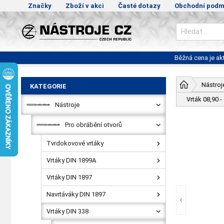
Značky
Zboží v akci
Časté dotazy
Obchodní podm
Běžná cena je a
Nástroj
KATEGORIE
Vrták 08,90 
Nástroje
Pro obrábění otvorů
Tvrdokovové vrtáky
Vrtáky DIN 1899A
Vrtáky DIN 1897
Navrtáváky DIN 1897
Vrtáky DIN 338