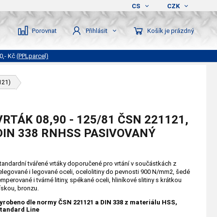
CS
CZK
Porovnat
Košík je prázdný
Přihlásit
0,- Kč
(PPLparcel)
121)
VRTÁK 08,90 - 125/81 ČSN 221121,
DIN 338 RNHSS PASIVOVANÝ
tandardní tvářené vrtáky doporučené pro vrtání v součástkách z
elegované i legované oceli, ocelolitiny do pevnosti 900 N/mm2, šedé
emperované i tvárné litiny, spékané oceli, hliníkové slitiny s krátkou
řískou, bronzu.
yrobeno dle normy ČSN 221121 a DIN 338 z materiálu HSS,
tandard Line