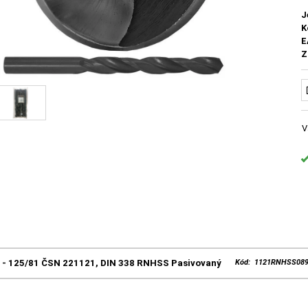
J
K
E
Z
V
0 - 125/81 ČSN 221121, DIN 338 RNHSS Pasivovaný
Kód: 1121RNHSS08