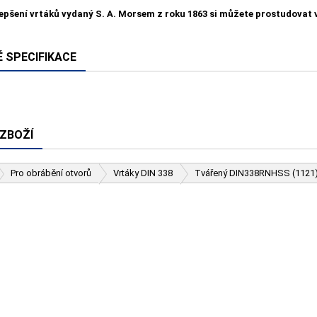
lepšení vrtáků vydaný S. A. Morsem z roku 1863 si můžete prostudovat
 SPECIFIKACE
 ZBOŽÍ
Pro obrábění otvorů
Vrtáky DIN 338
Tvářený DIN338RNHSS (1121