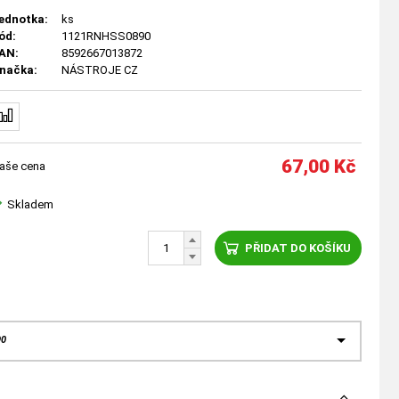
ednotka:
ks
ód:
1121RNHSS0890
AN:
8592667013872
načka:
NÁSTROJE CZ
67,00
Kč
aše cena
Skladem
PŘIDAT DO KOŠÍKU
90