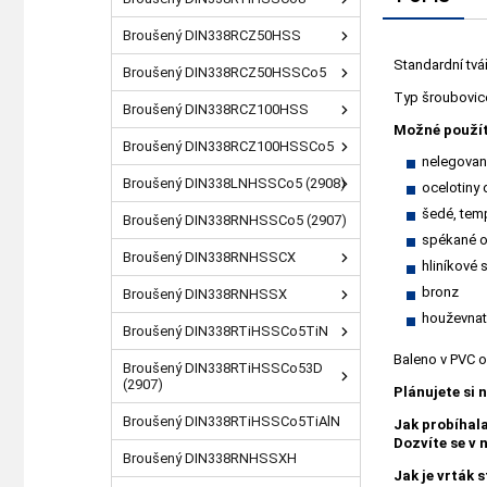
Broušený DIN338RCZ50HSS
Standardní tvá
Broušený DIN338RCZ50HSSCo5
Typ šroubovice 
Broušený DIN338RCZ100HSS
Možné použít
Broušený DIN338RCZ100HSSCo5
nelegované
Broušený DIN338LNHSSCo5 (2908)
ocelotiny
šedé, temp
Broušený DIN338RNHSSCo5 (2907)
spékané o
Broušený DIN338RNHSSCX
hliníkové s
bronz
Broušený DIN338RNHSSX
houževnat
Broušený DIN338RTiHSSCo5TiN
Baleno v PVC 
Broušený DIN338RTiHSSCo53D
(2907)
Plánujete si 
Broušený DIN338RTiHSSCo5TiAlN
Jak probíhal
Dozvíte se v
Broušený DIN338RNHSSXH
Jak je vrták 