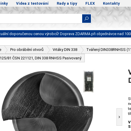
ínky
Videa z testování
Rady a tipy
FLEX
Kontakty
ktuální doporučenou cenou výrobců! Doprava ZDARMA při objednávce nad 100
e
Pro obrábění otvorů
Vrtáky DIN 338
Tvářený DIN338RNHSS (1
- 125/81 ČSN 221121, DIN 338 RNHSS Pasivovaný
S
n
t
t
V
S