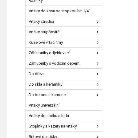
Razníky
Vrtáky do kovu se stopkou bit 1/4"
Vrtáky středící
Vrtáky stupňovité
Kuželové vrtací trny
Záhlubníky odjehlovací
Záhlubníky s vodícím čepem
Do dřeva
Do skla a keramiky
Do betonu a kamene
Vrtáky univerzální
Vrtáky do sněhu a ledu
Stojánky a kazety na vrtáky
Břitové destičky