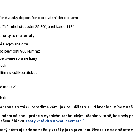
řené vrtáky doporučené pro vrtání děr do kovu.
"N" - úhel stoupání 25-30°, úhel špice 118°.
 na tyto materiály:
 i legované oceli
 do pevnosti 900 N/mm2
erované i tvárné litiny
celi
litiny s krátkou třískou
é mosazi
obalu
nabrousit vrták?
Poradíme vám, jak to udělat v 10-ti krocích. Více v n
a odborná spolupráce s Vysokým technickým učením v Brně, kde byly
 našem článku
Testy vrtáků s novou geometrií
starý nástroj? Kde se začaly vrtáky jako první používat? To se dočtete