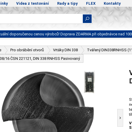
ínky
Videa z testování
Rady a tipy
FLEX
Kontakty
ktuální doporučenou cenou výrobců! Doprava ZDARMA při objednávce nad 100
e
Pro obrábění otvorů
Vrtáky DIN 338
Tvářený DIN338RNHSS (1
- 38/16 ČSN 221121, DIN 338 RNHSS Pasivovaný
S
n
t
t
V
S