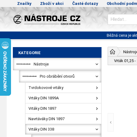
Značky
Zboží v akci
Časté dotazy
Obchodní podm
Běžná cena je a
Nástroj
KATEGORIE
Vrták 01,25 
Nástroje
Pro obrábění otvorů
Tvrdokovové vrtáky
Vrtáky DIN 1899A
Vrtáky DIN 1897
Navrtáváky DIN 1897
Vrtáky DIN 338