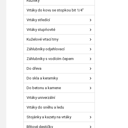
Razníky
Vrtáky do kovu se stopkou bit 1/4"
Vrtáky středící
Vrtáky stupňovité
Kuželové vrtací trny
Záhlubníky odjehlovací
Záhlubníky s vodícím čepem
Do dřeva
Do skla a keramiky
Do betonu a kamene
Vrtáky univerzální
Vrtáky do sněhu a ledu
Stojánky a kazety na vrtáky
Břitové destičky