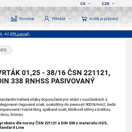
CS
CZK
Porovnat
Košík je prázdný
Přihlásit
0,- Kč
(PPLparcel)
121)
VRTÁK 01,25 - 38/16 ČSN 221121,
DIN 338 RNHSS PASIVOVANÝ
tandardní tvářené vrtáky doporučené pro vrtání v součástkách z
elegované i legované oceli, ocelolitiny do pevnosti 900 N/mm2, šedé
emperované i tvárné litiny, spékané oceli, hliníkové slitiny s krátkou
řískou, bronzu.
yrobeno dle normy ČSN 221121 a DIN 338 z materiálu HSS,
tandard Line