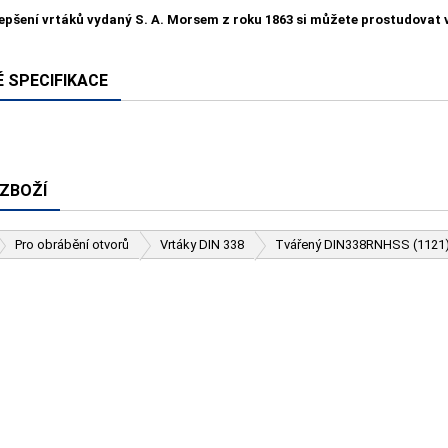
lepšení vrtáků vydaný S. A. Morsem z roku 1863 si můžete prostudovat
 SPECIFIKACE
 ZBOŽÍ
Pro obrábění otvorů
Vrtáky DIN 338
Tvářený DIN338RNHSS (1121