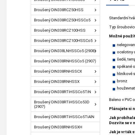
Broušený DIN338RCZ50HSS
Standardní tvá
Broušený DIN338RCZ50HSSCo5
Typ šroubovice 
Broušený DIN338RCZ100HSS
Možné použít
Broušený DIN338RCZ100HSSCo5
nelegované
Broušený DIN338LNHSSCo5 (2908)
ocelotiny
šedé, temp
Broušený DIN338RNHSSCo5 (2907)
spékané o
Broušený DIN338RNHSSCX
hliníkové s
bronz
Broušený DIN338RNHSSX
houževnat
Broušený DIN338RTiHSSCo5TiN
Baleno v PVC 
Broušený DIN338RTiHSSCo53D
(2907)
Plánujete si 
Broušený DIN338RTiHSSCo5TiAlN
Jak probíhal
Dozvíte se v
Broušený DIN338RNHSSXH
Jak je vrták 