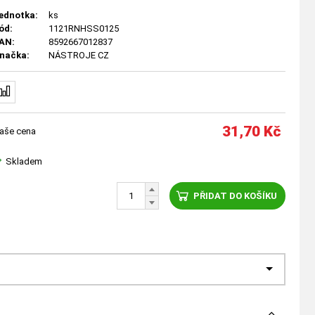
ednotka:
ks
ód:
1121RNHSS0125
AN:
8592667012837
načka:
NÁSTROJE CZ
31,70
Kč
aše cena
Skladem
PŘIDAT DO KOŠÍKU