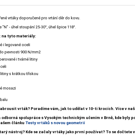
řené vrtáky doporučené pro vrtání děr do kovu.
"N" - úhel stoupání 25-30°, úhel špice 118°.
 na tyto materiály:
 i legované oceli
 do pevnosti 900 N/mm2
erované i tvárné litiny
celi
litiny s krátkou třískou
é mosazi
obalu
nabrousit vrták?
Poradíme vám, jak to udělat v 10-ti krocích. Více v n
a odborná spolupráce s Vysokým technickým učením v Brně, kde byly
 našem článku
Testy vrtáků s novou geometrií
starý nástroj? Kde se začaly vrtáky jako první používat? To se dočtete