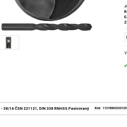
J
K
E
Z
V
5 - 38/16 ČSN 221121, DIN 338 RNHSS Pasivovaný
Kód: 1121RNHSS0125