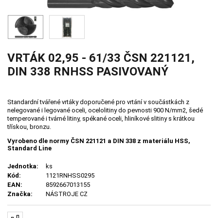
VRTÁK 02,95 - 61/33 ČSN 221121,
DIN 338 RNHSS PASIVOVANÝ
Standardní tvářené vrtáky doporučené pro vrtání v součástkách z
nelegované i legované oceli, ocelolitiny do pevnosti 900 N/mm2, šedé
temperované i tvárné litiny, spékané oceli, hliníkové slitiny s krátkou
třískou, bronzu.
Vyrobeno dle normy ČSN 221121 a DIN 338 z materiálu HSS,
Standard Line
Jednotka:
ks
Kód:
1121RNHSS0295
EAN:
8592667013155
Značka:
NÁSTROJE CZ