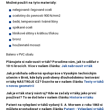
Možné použít na tyto materiály:
nelegované i legované oceli
ocelotiny do pevnosti 900 N/mm2
šedé, temperované i tvárné litiny
spékané oceli
hliníkové slitiny s krátkou třískou
bronz
houževnaté mosazi
Baleno v PVC obalu
Plánujete si nabrousit vrták?
Poradíme vám, jak to udělat v
10-ti krocích. Více v našem článku:
Jak nabrousit vrták
Jak probíhala odborná spolupráce s Vysokým technickým
učením v Brně, kde byly podrobeny dlouhodobému testování
vrtáky NÁSTROJE CZ? Dozvíte se v našem článku
Testy vrtáků
s novou geometrií
Jak je vrták starý nástroj? Kde se začaly vrtáky jako první
používat? To se dočtete v našem článku
Historie vrtáku
Patent na vylepšení vrtáků vydaný S. A. Morsem z roku 1863 si
můžete prostudovat v našem článku
Patent - Vylepšení vrtáků