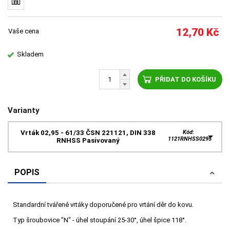
12,70
Kč
Vaše cena
Skladem
PŘIDAT DO KOŠÍKU
Varianty
Vrták 02,95 - 61/33 ČSN 221121, DIN 338
Kód:
1121RNHSS0295
RNHSS Pasivovaný
POPIS
Standardní tvářené vrtáky doporučené pro vrtání děr do kovu.
Typ šroubovice "N" - úhel stoupání 25-30°, úhel špice 118°.