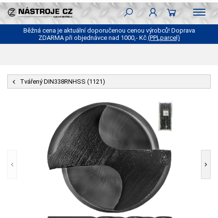
Běžná cena je aktuální doporučenou cenou výrobců! Doprava
ZDARMA při objednávce nad 1000,- Kč
(PPLparcel)
Tvářený DIN338RNHSS (1121)